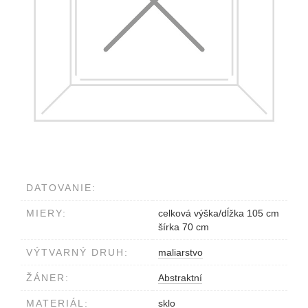
DATOVANIE:
MIERY:
celková výška/dĺžka 105 cm
šírka 70 cm
VÝTVARNÝ DRUH:
maliarstvo
ŽÁNER:
Abstraktní
MATERIÁL:
sklo