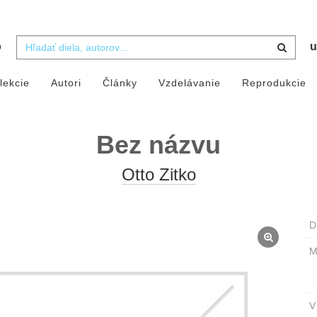
b
u
lekcie
Autori
Články
Vzdelávanie
Reprodukcie
Bez názvu
Otto Zitko
D
M
V