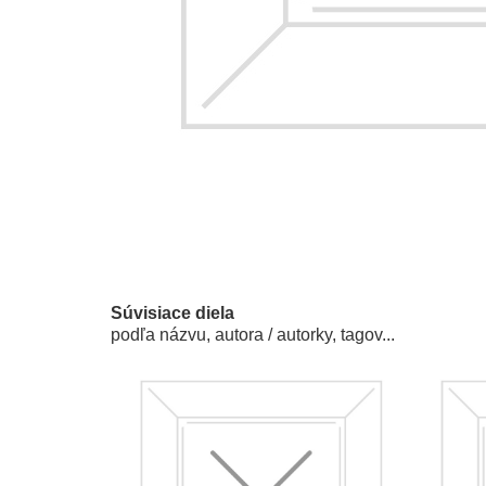
Súvisiace diela
podľa názvu, autora / autorky, tagov...