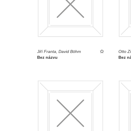
Jiří Franta, David Böhm
Otto Zi
Bez názvu
Bez n