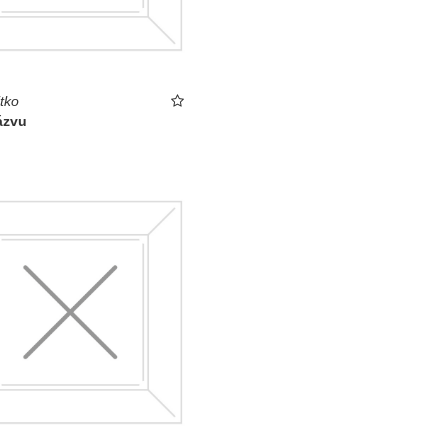
tko
ázvu