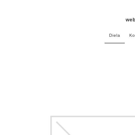
we
Diela
Ko