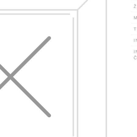
Ž
M
T
I
I
Č