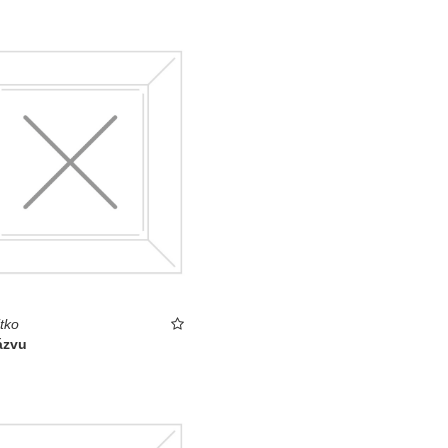
tko
ázvu