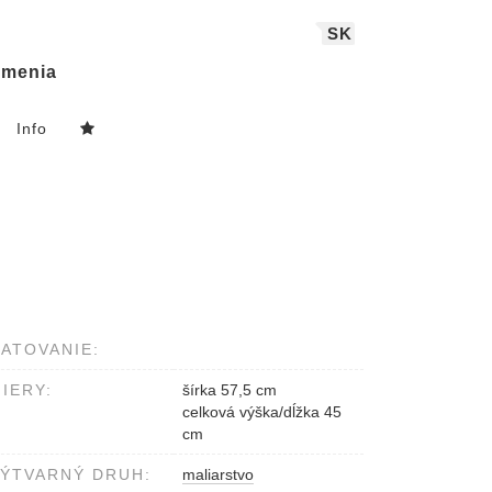
SK
menia
Info
ATOVANIE:
IERY:
šírka 57,5 cm
celková výška/dĺžka 45
cm
ÝTVARNÝ DRUH:
maliarstvo