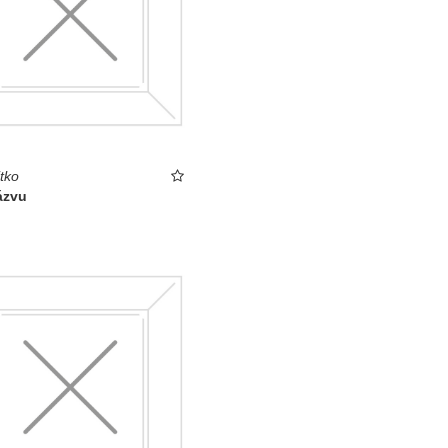
tko
ázvu