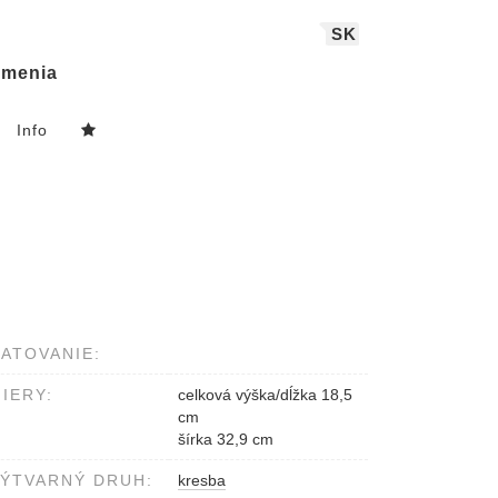
SK
menia
Info
ATOVANIE:
IERY:
celková výška/dĺžka 18,5
cm
šírka 32,9 cm
ÝTVARNÝ DRUH:
kresba