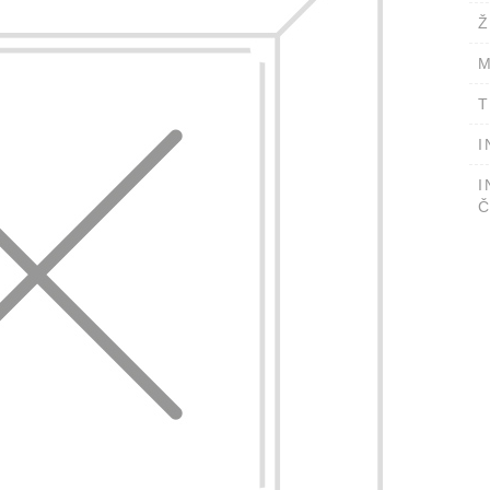
Ž
M
T
I
I
Č