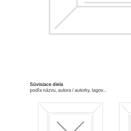
Súvisiace diela
podľa názvu, autora / autorky, tagov...