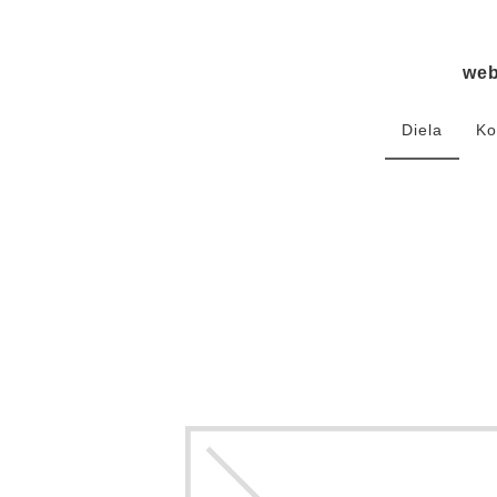
we
Diela
Ko