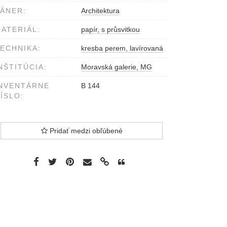
ÁNER:
Architektura
ATERIÁL:
papír, s průsvitkou
ECHNIKA:
kresba perem, lavírovaná
NŠTITÚCIA:
Moravská galerie, MG
NVENTÁRNE
B 144
ÍSLO:
Pridať medzi obľúbené