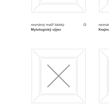
neznámý malíř italský
neznám
Mytologický výjev
Krajin