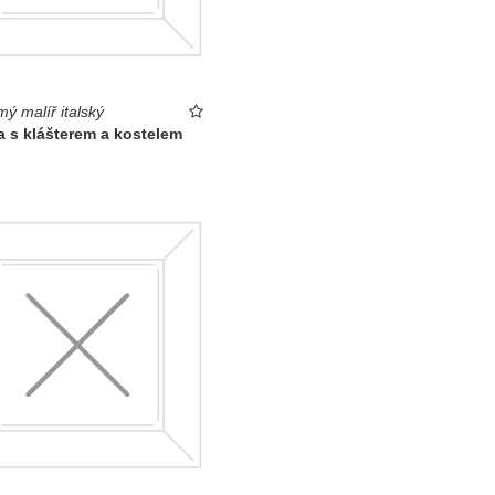
ý malíř italský
a s klášterem a kostelem