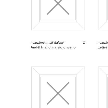
neznámý malíř italský
neznám
Anděl hrající na violoncello
Letící