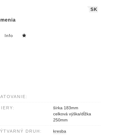
SK
menia
Info
ATOVANIE:
IERY:
šírka 183mm
celková výška/dĺžka
250mm
ÝTVARNÝ DRUH:
kresba