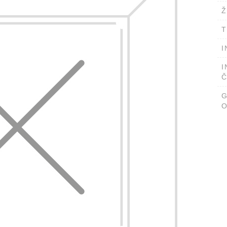
Ž
T
I
I
Č
O