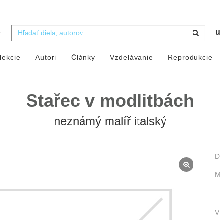
b
u
lekcie
Autori
Články
Vzdelávanie
Reprodukcie
Stařec v modlitbách
neznámý malíř italský
D
M
V