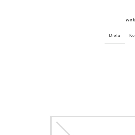
we
Diela
Ko