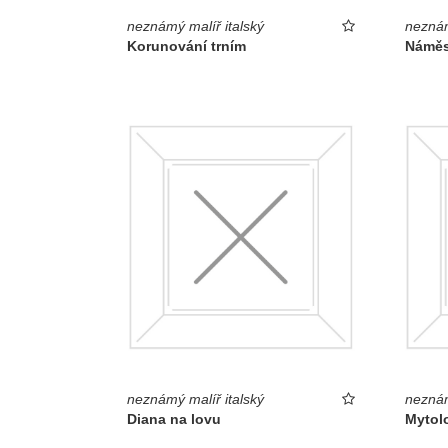
neznámý malíř italský
neznám
Korunování trním
Náměst
neznámý malíř italský
neznám
Diana na lovu
Mytol