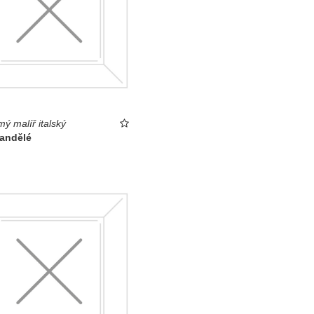
ý malíř italský
 andělé