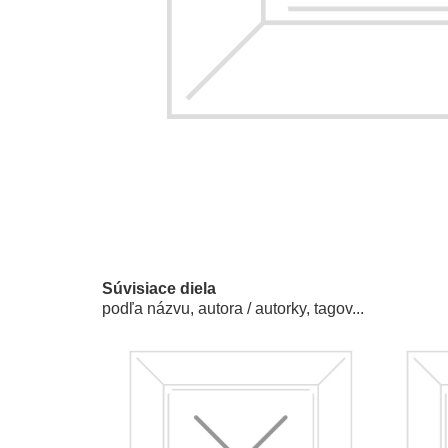
Súvisiace diela
podľa názvu, autora / autorky, tagov...