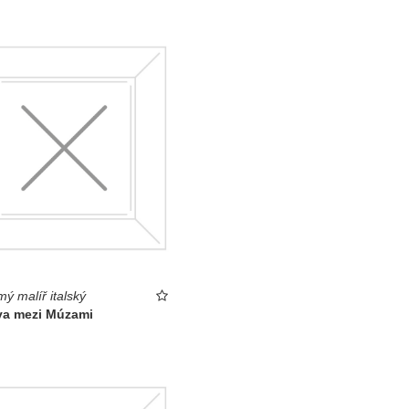
ý malíř italský
va mezi Múzami