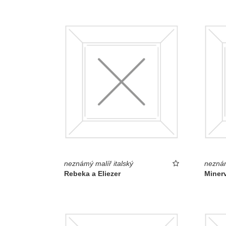
neznámý malíř italský
neznám
Rebeka a Eliezer
Miner