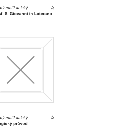
ý malíř italský
í S. Giovanni in Laterano
ý malíř italský
ogický průvod