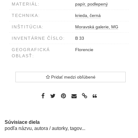
MATERIÁL:
papír, podlepený
TECHNIKA:
krieda, černá
INŠTITÚCIA:
Moravská galerie, MG
INVENTÁRNE ČÍSLO:
B 33
GEOGRAFICKÁ
Florencie
OBLASŤ:
Pridať medzi obľúbené
Súvisiace diela
podľa názvu, autora / autorky, tagov...