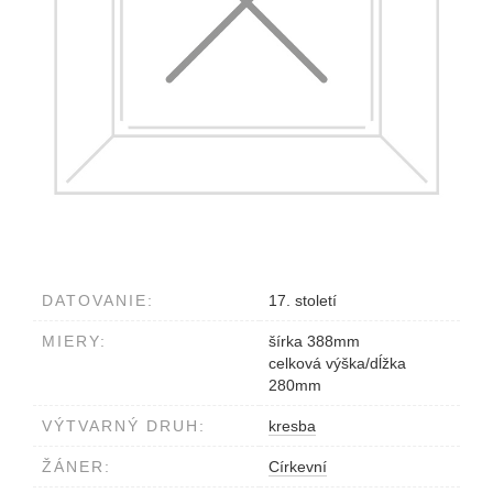
DATOVANIE:
17. století
MIERY:
šírka 388mm
celková výška/dĺžka
280mm
VÝTVARNÝ DRUH:
kresba
ŽÁNER:
Církevní