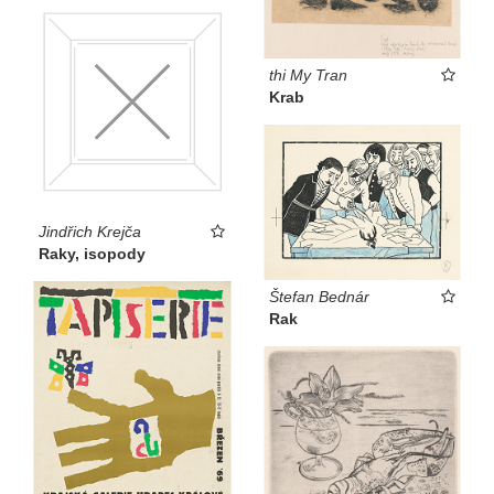
thi My Tran
Krab
Jindřich Krejča
Raky, isopody
Štefan Bednár
Rak