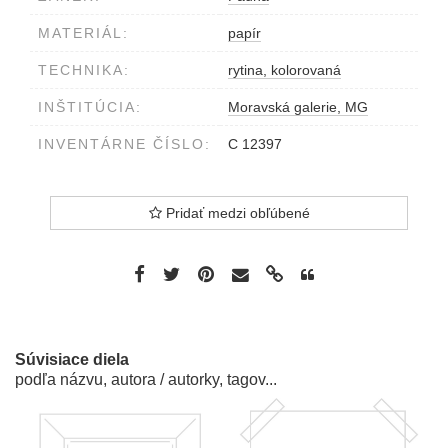
MATERIÁL:
papír
TECHNIKA:
rytina, kolorovaná
INŠTITÚCIA:
Moravská galerie, MG
INVENTÁRNE ČÍSLO:
C 12397
Pridať medzi obľúbené
Súvisiace diela
podľa názvu, autora / autorky, tagov...