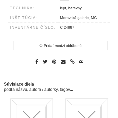
TECHNIKA:
lept, barevný
INŠTITÚCIA:
Moravská galerie, MG
INVENTÁRNE ČÍSLO:
C 24887
Pridať medzi obľúbené
Súvisiace diela
podľa názvu, autora / autorky, tagov...