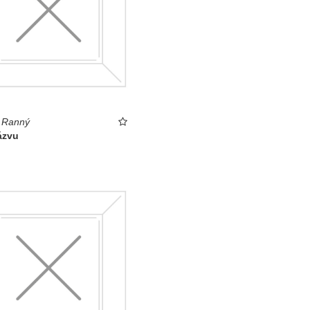
 Ranný
ázvu