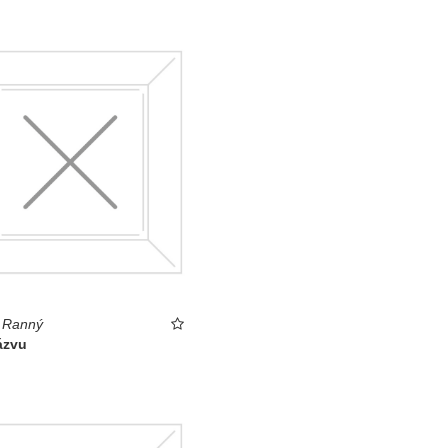
 Ranný
ázvu