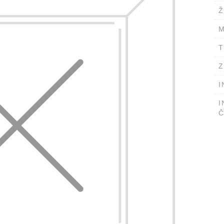
Ž
M
T
Z
I
I
Č