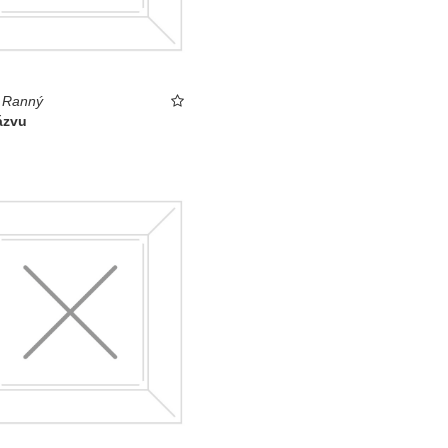
 Ranný
ázvu