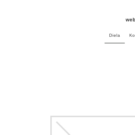
we
Diela
Ko