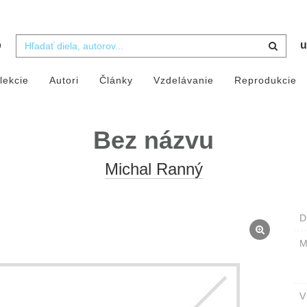
b
u
lekcie
Autori
Články
Vzdelávanie
Reprodukcie
Bez názvu
Michal Ranný
D
M
V