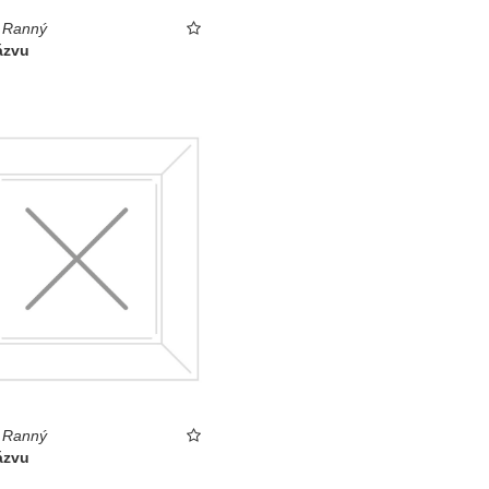
 Ranný
ázvu
 Ranný
ázvu