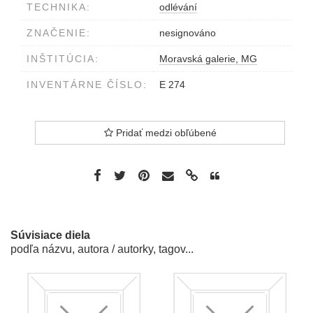
TECHNIKA:
odlévání
ZNAČENIE:
nesignováno
INŠTITÚCIA:
Moravská galerie, MG
INVENTÁRNE ČÍSLO:
E 274
Pridať medzi obľúbené
Súvisiace diela
podľa názvu, autora / autorky, tagov...