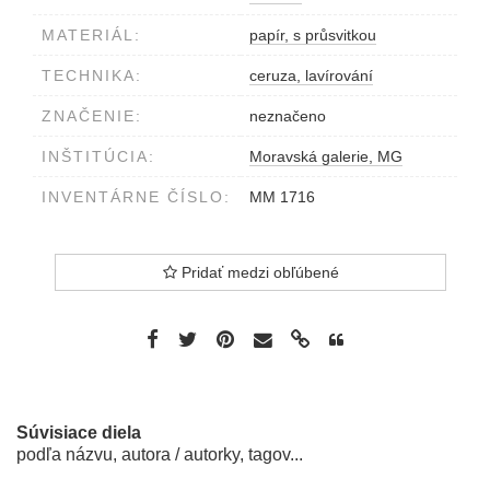
MATERIÁL:
papír, s průsvitkou
TECHNIKA:
ceruza, lavírování
ZNAČENIE:
neznačeno
INŠTITÚCIA:
Moravská galerie, MG
INVENTÁRNE ČÍSLO:
MM 1716
Pridať medzi obľúbené
Súvisiace diela
podľa názvu, autora / autorky, tagov...