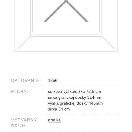
DATOVANIE:
1856
MIERY:
celková výška/dĺžka 72,5 cm
šírka grafickej dosky 314mm
výška grafickej dosky 445mm
šírka 54 cm
VÝTVARNÝ
grafika
DRUH: