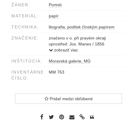
ŽÁNER:
Portrét
MATERIÁL:
papír
TECHNIKA:
litografia, podtisk čínským papírem
ZNAČENIE:
značeno v o. při pravém okraji
uprostřed: Jos. Manes / 1856
vlevo dole: EDUARDUS KAISER lith.
zobraziť viac
VIENNAE
INŠTITÚCIA:
Moravská galerie, MG
vpravo dole: JOSEPHUS MANES delin.
dole uprostřed: F. HANFSTAENGEL
INVENTÁRNE
MM 763
imp. DRESDAE
ČÍSLO:
pod tiskem: BEDŘICH HRABĚ SYLVA-
TAROUCA.
Pridať medzi obľúbené