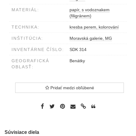
MATERIÁL:
papír, s vodoznakem
(filigránem)
TECHNIKA:
kresba perem, kolorování
INŠTITÚCIA:
Moravská galerie, MG
INVENTÁRNE ČÍSLO:
SDK 314
GEOGRAFICKÁ
Benátky
OBLASŤ:
Pridať medzi obľúbené
Súvisiace diela