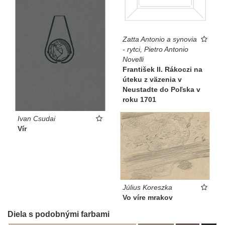
Zatta Antonio a synovia
- rytci, Pietro Antonio
Novelli
František II. Rákoczi na
úteku z väzenia v
Neustadte do Poľska v
roku 1701
Ivan Csudai
Vír
Július Koreszka
Vo víre mrakov
Diela s podobnými farbami