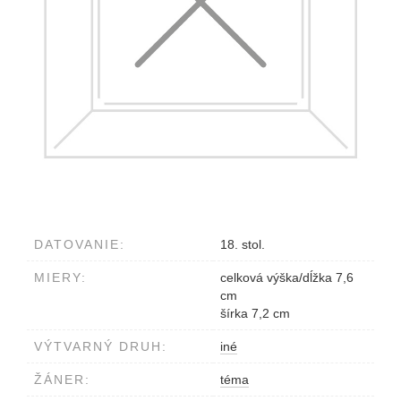
DATOVANIE:
18. stol.
MIERY:
celková výška/dĺžka 7,6
cm
šírka 7,2 cm
VÝTVARNÝ DRUH:
iné
ŽÁNER:
téma