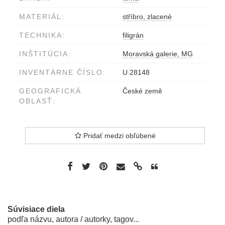
MATERIÁL:
stříbro, zlacené
TECHNIKA:
filigrán
INŠTITÚCIA:
Moravská galerie, MG
INVENTÁRNE ČÍSLO:
U 28148
GEOGRAFICKÁ
České země
OBLASŤ:
Pridať medzi obľúbené
Súvisiace diela
podľa názvu, autora / autorky, tagov...