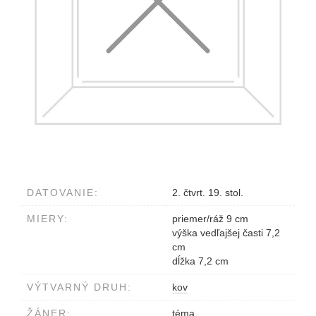
DATOVANIE:
2. čtvrt. 19. stol.
MIERY:
priemer/ráž 9 cm
výška vedľajšej časti 7,2
cm
dĺžka 7,2 cm
VÝTVARNÝ DRUH:
kov
ŽÁNER:
téma