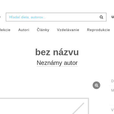
b
u
lekcie
Autori
Články
Vzdelávanie
Reprodukcie
bez názvu
Neznámy autor
D
M
V