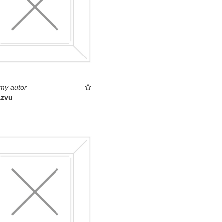
my autor
ázvu