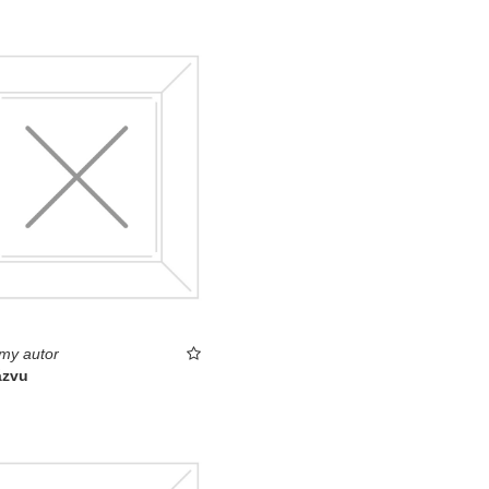
my autor
ázvu