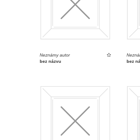
Neznámy autor
Nezná
bez názvu
bez n