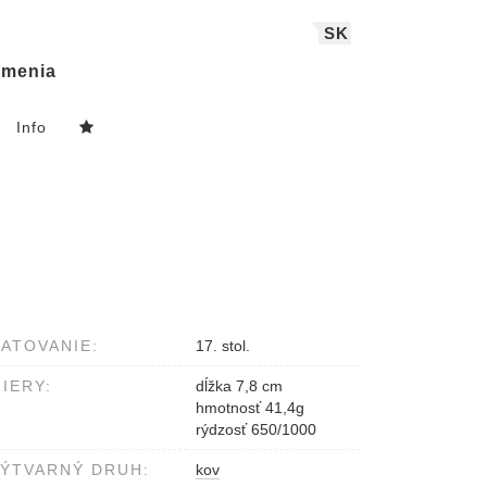
SK
menia
Info
ATOVANIE:
17. stol.
IERY:
dĺžka 7,8 cm
hmotnosť 41,4g
rýdzosť 650/1000
ÝTVARNÝ DRUH:
kov