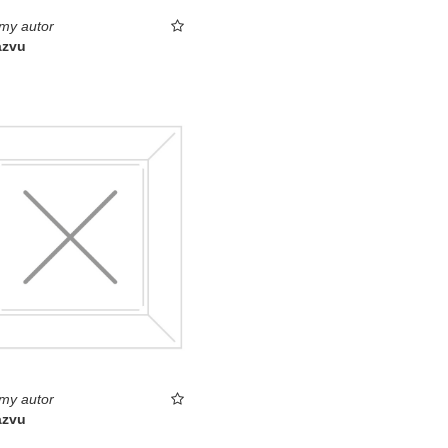
my autor
ázvu
my autor
ázvu