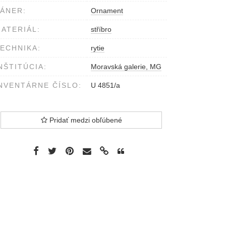
ÁNER:
Ornament
ATERIÁL:
stříbro
ECHNIKA:
rytie
NŠTITÚCIA:
Moravská galerie, MG
NVENTÁRNE ČÍSLO:
U 4851/a
Pridať medzi obľúbené