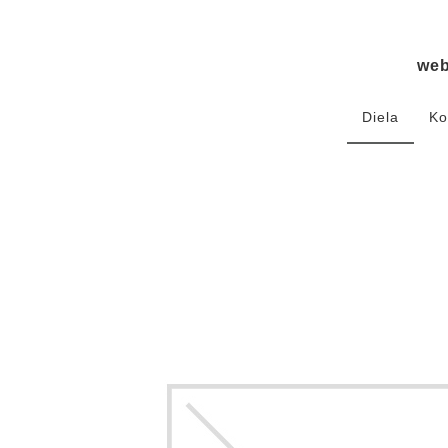
we
Diela
Ko