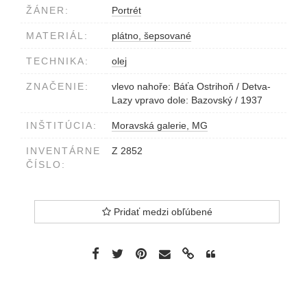
ŽÁNER:
Portrét
MATERIÁL:
plátno, šepsované
TECHNIKA:
olej
ZNAČENIE:
vlevo nahoře: Báťa Ostrihoň / Detva-
Lazy vpravo dole: Bazovský / 1937
INŠTITÚCIA:
Moravská galerie, MG
INVENTÁRNE
Z 2852
ČÍSLO:
Pridať medzi obľúbené