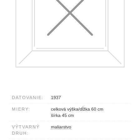
DATOVANIE:
1937
MIERY:
celková výška/dĺžka 60 cm
šírka 45 cm
VÝTVARNÝ
maliarstvo
DRUH: