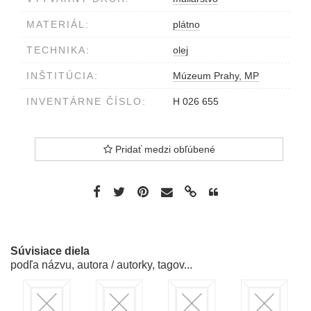
MATERIÁL:
plátno
TECHNIKA:
olej
INŠTITÚCIA:
Múzeum Prahy, MP
INVENTÁRNE ČÍSLO:
H 026 655
Pridať medzi obľúbené
Súvisiace diela
podľa názvu, autora / autorky, tagov...