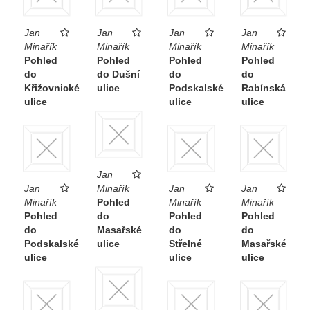
Jan
Jan
Jan
Jan
Minařík
Minařík
Minařík
Minařík
Pohled
Pohled
Pohled
Pohled
do
do Dušní
do
do
Křižovnické
ulice
Podskalské
Rabínská
ulice
ulice
ulice
Jan
Jan
Minařík
Jan
Jan
Minařík
Pohled
Minařík
Minařík
Pohled
do
Pohled
Pohled
do
Masařské
do
do
Podskalské
ulice
Střelné
Masařské
ulice
ulice
ulice