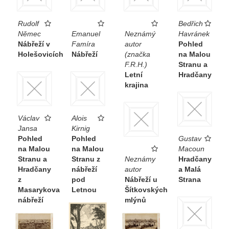
Rudolf
Bedřich
Němec
Emanuel
Neznámý
Havránek
Nábřeží v
Famíra
autor
Pohled
Holešovicích
Nábřeží
(značka
na Malou
F.R.H.)
Stranu a
Letní
Hradčany
krajina
Václav
Alois
Jansa
Kirnig
Pohled
Pohled
Gustav
na Malou
na Malou
Macoun
Stranu a
Stranu z
Neznámy
Hradčany
Hradčany
nábřeží
autor
a Malá
z
pod
Nábřeží u
Strana
Masarykova
Letnou
Šítkovských
nábřeží
mlýnů