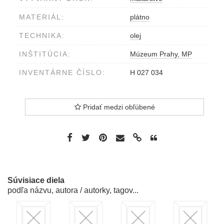
MATERIÁL:
plátno
TECHNIKA:
olej
INŠTITÚCIA:
Múzeum Prahy, MP
INVENTÁRNE ČÍSLO:
H 027 034
Pridať medzi obľúbené
Súvisiace diela
podľa názvu, autora / autorky, tagov...