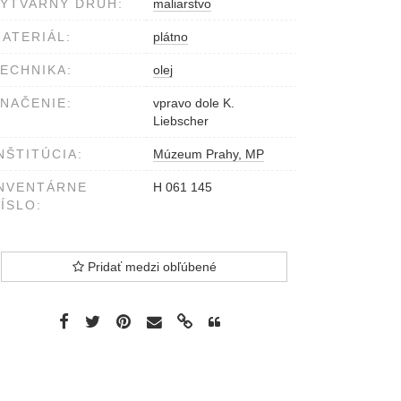
ÝTVARNÝ DRUH:
maliarstvo
ATERIÁL:
plátno
ECHNIKA:
olej
NAČENIE:
vpravo dole K.
Liebscher
NŠTITÚCIA:
Múzeum Prahy, MP
NVENTÁRNE
H 061 145
ÍSLO:
Pridať medzi obľúbené