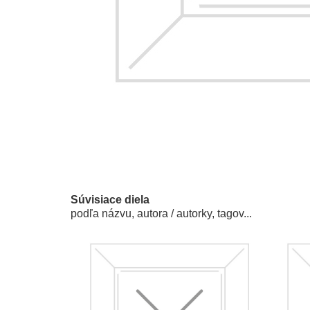
Súvisiace diela
podľa názvu, autora / autorky, tagov...