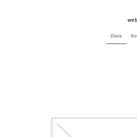
we
Diela
Ko