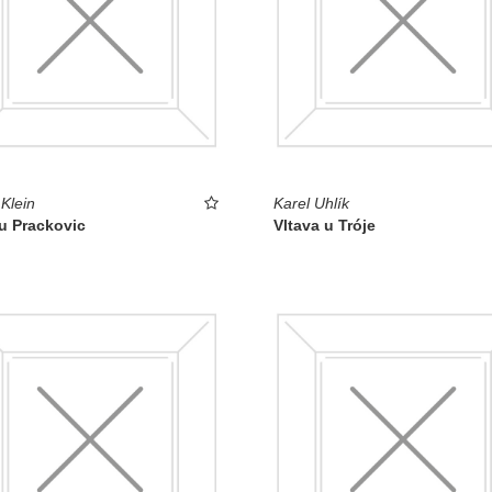
 Klein
Karel Uhlík
u Prackovic
Vltava u Tróje