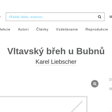
b
u
lekcie
Autori
Články
Vzdelávanie
Reprodukcie
Vltavský břeh u Bubnů
Karel Liebscher
D
M