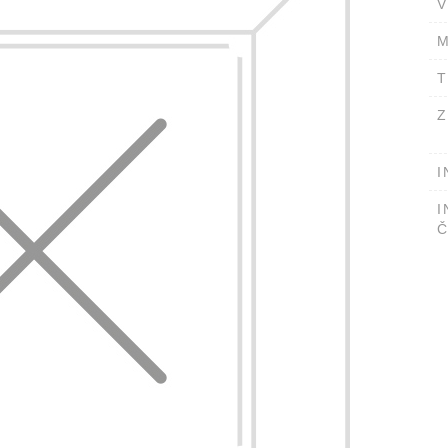
V
M
T
Z
I
I
Č