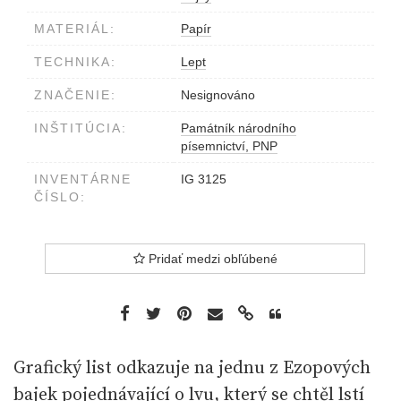
MATERIÁL:
Papír
TECHNIKA:
Lept
ZNAČENIE:
Nesignováno
INŠTITÚCIA:
Památník národního
písemnictví, PNP
INVENTÁRNE
IG 3125
ČÍSLO:
Pridať medzi obľúbené
Grafický list odkazuje na jednu z Ezopových
bajek pojednávající o lvu, který se chtěl lstí