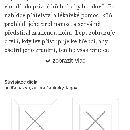
vloudit do přízně hřebci, aby ho ulovil. Po
nabídce přátelství a lékařské pomoci kůň
prohlédl jeho prohnanost a schválně
předstíral zraněnou nohu. Lept zobrazuje
chvíli, kdy lev přistupuje ke hřebci, aby
ošetřil jeho zranění, ten ho však prudce
odrazí a uteče. Poučením této bajky je: „Kdo
zobraziť viac
se chlubí cizím peřím, sklízí hanbu. Kdo lže,
sklízí škodu“ (Bajky Ezop & Hollar 1957, 90).
Súvisiace diela
Celý výjev je zasazen do malebné kopcovité
podľa názvu, autora / autorky, tagov...
scenerie s průhledem na venkovskou
architekturu v pozadí.