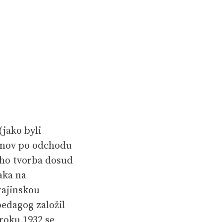
(jako byli
ionov po odchodu
eho tvorba dosud
aka na
rajinskou
pedagog založil
roku 1932 se