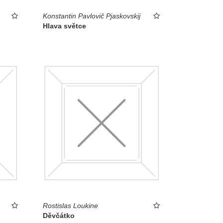
Konstantin Pavlovič Pjaskovskij
Hlava světce
Rostislas Loukine
Děvčátko