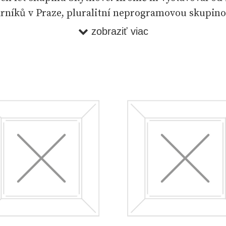
rníků v Praze, pluralitní neprogramovou skupino
ou, již tvořila i řada umělců ruské emigrace. Výr
zobraziť viac
lečném období představují motivy z Ruska (Vzpo
932]), což je i případ menšího oleje Skupina lidí n
 jako ilustrátor povídek ruských autorů v německ
 Presse.