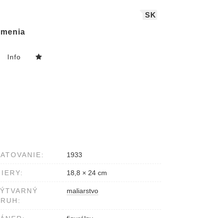
SK
menia
Info
ATOVANIE:
1933
IERY:
18,8 × 24 cm
VÝTVARNÝ
maliarstvo
RUH: