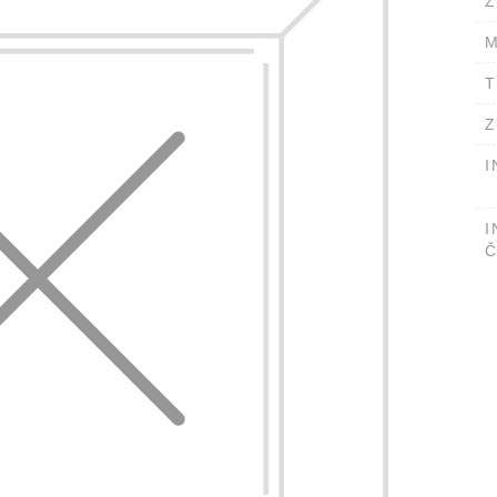
Ž
M
T
Z
I
I
Č