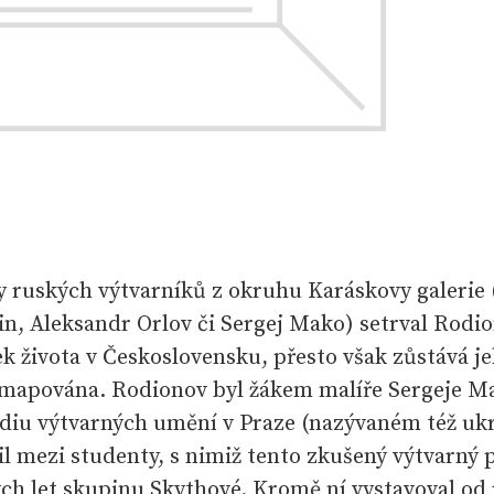
y ruských výtvarníků z okruhu Karáskovy galerie 
in, Aleksandr Orlov či Sergej Mako) setrval Rod
k života v Československu, přesto však zůstává j
zmapována. Rodionov byl žákem malíře Sergeje M
diu výtvarných umění v Praze (nazývaném též uk
il mezi studenty, s nimiž tento zkušený výtvarný 
ch let skupinu Skythové. Kromě ní vystavoval od 