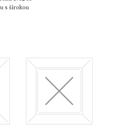
u s širokou
aznou část jeho
mínky na Kavkaz
a trhu. Rodionov
ojazyčných