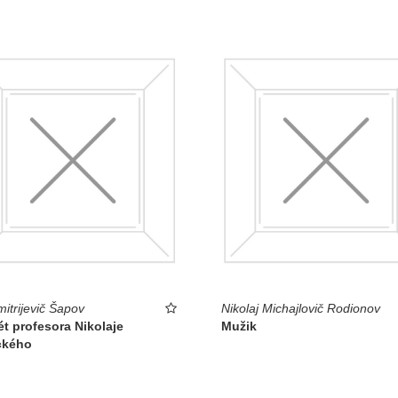
mitrijevič Šapov
Nikolaj Michajlovič Rodionov
ét profesora Nikolaje
Mužik
ckého