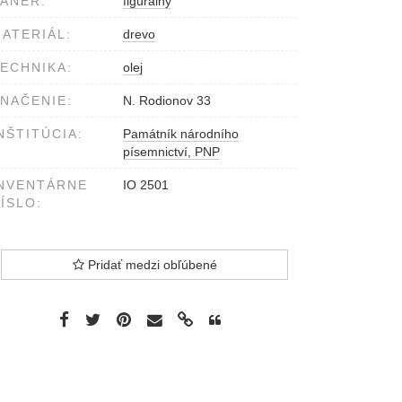
ÁNER:
figurálny
ATERIÁL:
drevo
ECHNIKA:
olej
NAČENIE:
N. Rodionov 33
NŠTITÚCIA:
Památník národního
písemnictví, PNP
NVENTÁRNE
IO 2501
ÍSLO:
Pridať medzi obľúbené