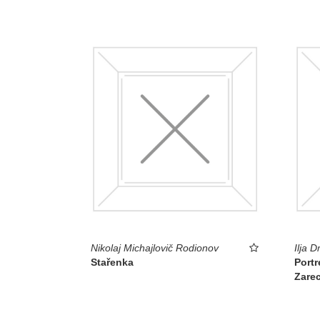
Nikolaj Michajlovič Rodionov
Ilja D
Stařenka
Portr
Zare