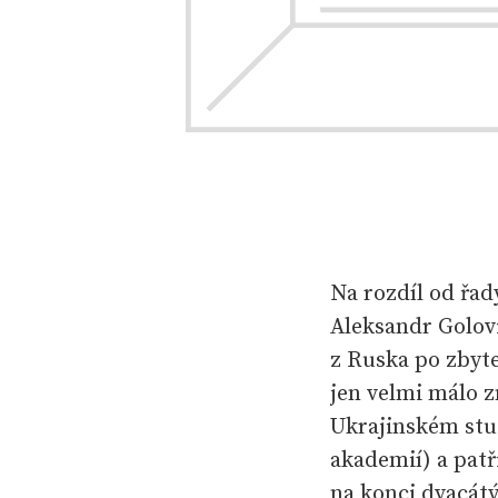
Na rozdíl od řad
Aleksandr Golov
z Ruska po zbyte
jen velmi málo 
Ukrajinském stu
akademií) a patř
na konci dvacátý