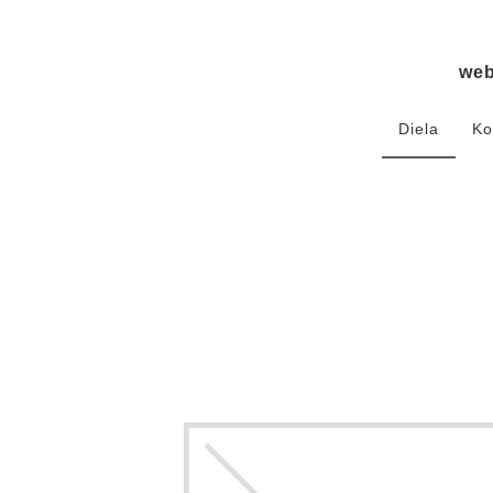
we
Diela
Ko