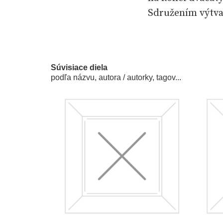
Sdružením výtva
členskou základn
tvorby v mezivá
[1931], Mužik [1
Súvisiace diela
se prosadil také
podľa názvu, autora / autorky, tagov...
novinách Prager