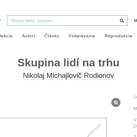
b
u
lekcie
Autori
Články
Vzdelávanie
Reprodukcie
Skupina lidí na trhu
Nikolaj Michajlovič Rodionov
D
M
D