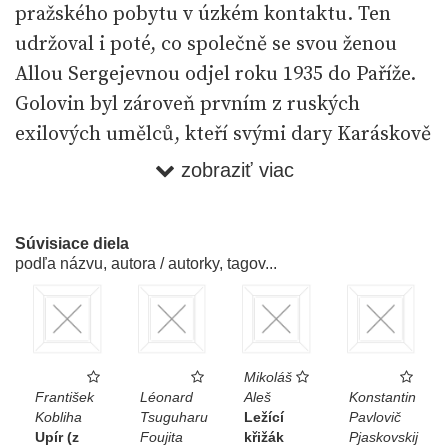
pražského pobytu v úzkém kontaktu. Ten
udržoval i poté, co společně se svou ženou
Allou Sergejevnou odjel roku 1935 do Paříže.
Golovin byl zároveň prvním z ruských
exilových umělců, kteří svými dary Karáskově
galerii zásadním způsobem ovlivnili podobu
zobraziť viac
její ruské sbírky. V dopisu malíři Wlastimilu
Hofmanovi v roce 1928 básník píše: „Stýkám
Súvisiace diela
se teď s Rusy, hlavně s Golovinem, jenž půjčil
podľa názvu, autora / autorky, tagov...
do galerie všechny své sochy. Dělá mu to
reklamu a už dostal několik zakázek.“ Jednou
z plastik vystavených v galerii byla i
podobizna Aloise Burdy, již Karásek
Mikoláš
František
Léonard
Aleš
Konstantin
vyzdvihoval například v roce 1929 v článku
Kobliha
Tsuguharu
Ležící
Pavlovič
věnovaném tomuto ruskému sochaři
Upír (z
Foujita
křižák
Pjaskovskij