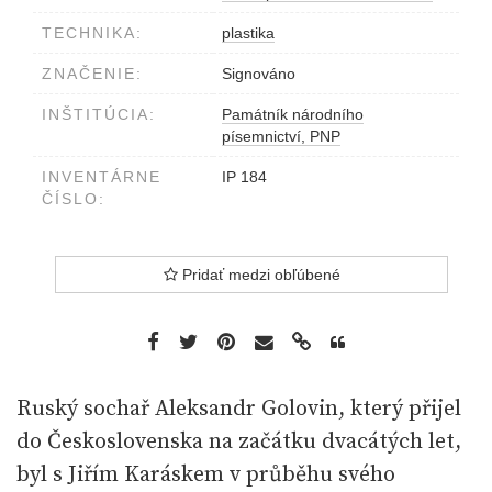
TECHNIKA:
plastika
ZNAČENIE:
Signováno
INŠTITÚCIA:
Památník národního
písemnictví, PNP
INVENTÁRNE
IP 184
ČÍSLO:
Pridať medzi obľúbené
Ruský sochař Aleksandr Golovin, který přijel
do Československa na začátku dvacátých let,
byl s Jiřím Karáskem v průběhu svého