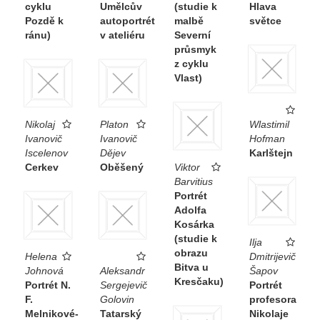
cyklu
Umělcův
(studie k
Hlava
v časopise Hovory Sfinx. Zde o ní píše, že je to
Pozdě k
autoportrét
malbě
světce
„krásná, oduševnělá hlava, jež sochařskou
ránu)
v ateliéru
Severní
průsmyk
zralostí se blíží k pracím Bourdellovým. [...]
z cyklu
To není hlína, to jest opravdu živá pleť,
Vlast)
kterou cítíte na tvářích těchto portrétů“.
Alois Burda působil v té době na Ministerstvu
Nikolaj
Platon
Wlastimil
pošt a telegrafů, pro které Karásek pracoval
Ivanovič
Ivanovič
Hofman
Iscelenov
Dějev
Karlštejn
v letech 1925–1933 na pozici ředitele
Cerkev
Oběšený
Viktor
Poštovního muzea, jehož stálou expozici
Barvitius
Portrét
připravoval.
Adolfa
Kosárka
(studie k
Ilja
obrazu
Helena
Dmitrijevič
Bitva u
Johnová
Aleksandr
Šapov
Kresčaku)
Portrét N.
Sergejevič
Portrét
F.
Golovin
profesora
Melnikové-
Tatarský
Nikolaje