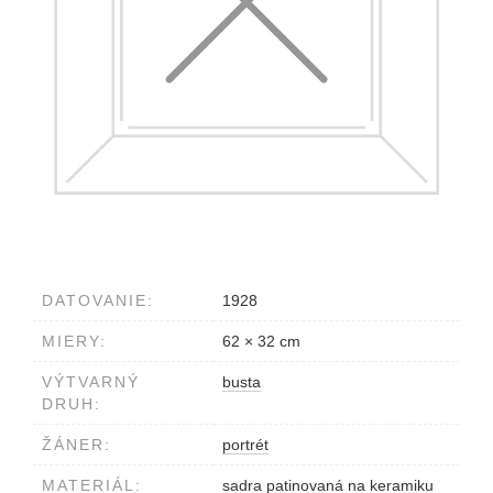
DATOVANIE:
1928
MIERY:
62 × 32 cm
VÝTVARNÝ
busta
DRUH:
ŽÁNER:
portrét
MATERIÁL:
sadra patinovaná na keramiku