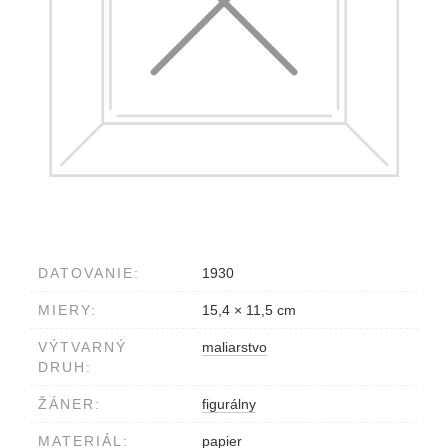
DATOVANIE:
1930
MIERY:
15,4 × 11,5 cm
VÝTVARNÝ
maliarstvo
DRUH:
ŽÁNER:
figurálny
MATERIÁL:
papier