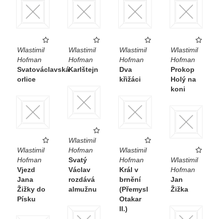
Wlastimil
Wlastimil
Wlastimil
Wlastimil
Hofman
Hofman
Hofman
Hofman
Svatováclavská
Karlštejn
Dva
Prokop
orlice
křižáci
Holý na
koni
Wlastimil
Wlastimil
Hofman
Wlastimil
Hofman
Svatý
Hofman
Wlastimil
Vjezd
Václav
Král v
Hofman
Jana
rozdává
brnění
Jan
Žižky do
almužnu
(Přemysl
Žižka
Písku
Otakar
II.)