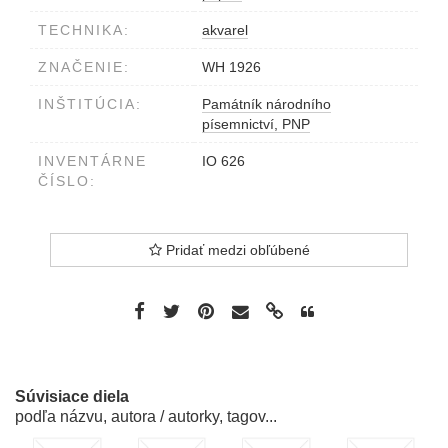
TECHNIKA:
akvarel
ZNAČENIE:
WH 1926
INŠTITÚCIA:
Památník národního
písemnictví, PNP
INVENTÁRNE
IO 626
ČÍSLO:
Pridať medzi obľúbené
Súvisiace diela
podľa názvu, autora / autorky, tagov...