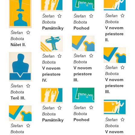
Štefan
Štefan
Štefan
Bobota
Bobota
Bobota
V novom
Pochod
Pamätníky
Štefan
priestore
Bobota
II.
Nálet II.
Štefan
Štefan
Bobota
Bobota
Štefan
V novom
V novom
Bobota
priestore
priestore
V novom
III.
IV.
priestore
Štefan
III.
Bobota
Terč III.
Štefan
Štefan
Bobota
Bobota
Štefan
Pochod
Pamätníky
Bobota
Štefan
V novom
Bobota