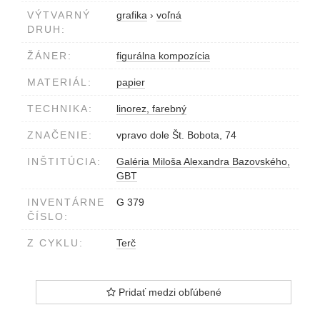
VÝTVARNÝ
grafika
›
voľná
DRUH:
ŽÁNER:
figurálna kompozícia
MATERIÁL:
papier
TECHNIKA:
linorez, farebný
ZNAČENIE:
vpravo dole Št. Bobota, 74
INŠTITÚCIA:
Galéria Miloša Alexandra Bazovského,
GBT
INVENTÁRNE
G 379
ČÍSLO:
Z CYKLU:
Terč
Pridať medzi obľúbené