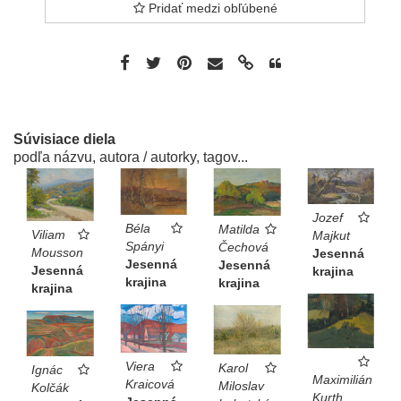
Pridať medzi obľúbené
Súvisiace diela
podľa názvu, autora / autorky, tagov...
Jozef
Béla
Matilda
Viliam
Majkut
Spányi
Čechová
Mousson
Jesenná
Jesenná
Jesenná
Jesenná
krajina
krajina
krajina
krajina
Viera
Karol
Ignác
Maximilián
Kraicová
Miloslav
Kolčák
Kurth