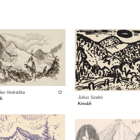
lav Vodrážka
Július Szabó
áň
Kriváň