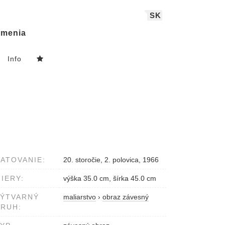
SK
menia
Info
ATOVANIE:
20. storočie, 2. polovica, 1966
IERY:
výška 35.0 cm, šírka 45.0 cm
VÝTVARNÝ
maliarstvo
›
obraz závesný
RUH: