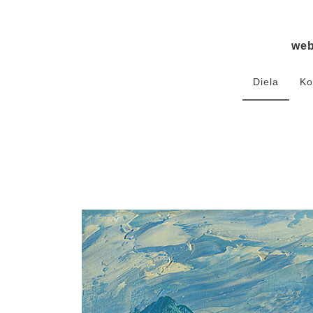
we
Diela
Ko