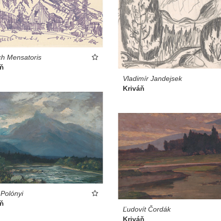
ch Mensatoris
áň
Vladimír Jandejsek
Kriváň
 Polónyi
áň
Ľudovít Čordák
Kriváň