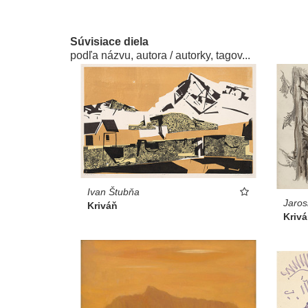
Súvisiace diela
podľa názvu, autora / autorky, tagov...
Ivan Štubňa
Jaros
Kriváň
Kriv