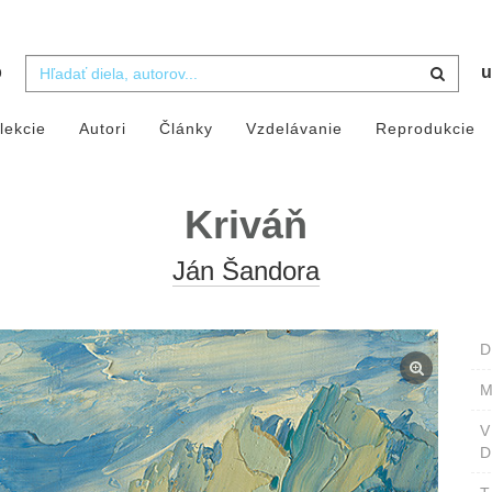
b
u
lekcie
Autori
Články
Vzdelávanie
Reprodukcie
Kriváň
Ján Šandora
D
M
D