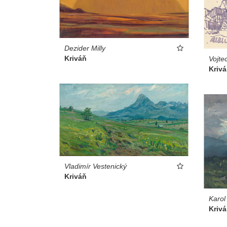
Dezider Milly
Kriváň
Vojte
Kriv
Vladimír Vestenický
Kriváň
Karol
Kriv