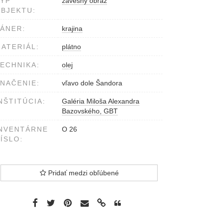
YP
závesný obraz
BJEKTU:
ÁNER:
krajina
ATERIÁL:
plátno
ECHNIKA:
olej
NAČENIE:
vľavo dole Šandora
NŠTITÚCIA:
Galéria Miloša Alexandra
Bazovského, GBT
NVENTÁRNE
O 26
ÍSLO:
Pridať medzi obľúbené