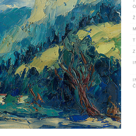
T
O
Ž
M
T
Z
I
I
Č