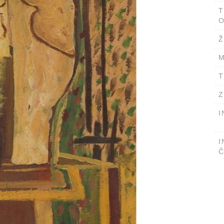
T
O
Ž
M
T
Z
I
I
Č