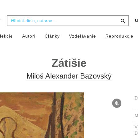
b
u
lekcie
Autori
Články
Vzdelávanie
Reprodukcie
Zátišie
Miloš Alexander Bazovský
D
M
D