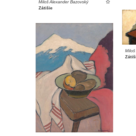
Miloš Alexander Bazovský
Zátišie
Miloš
Zátiš