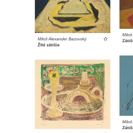
Miloš
Miloš Alexander Bazovský
Zátiš
Žlté zátišie
Miloš
Zátiš