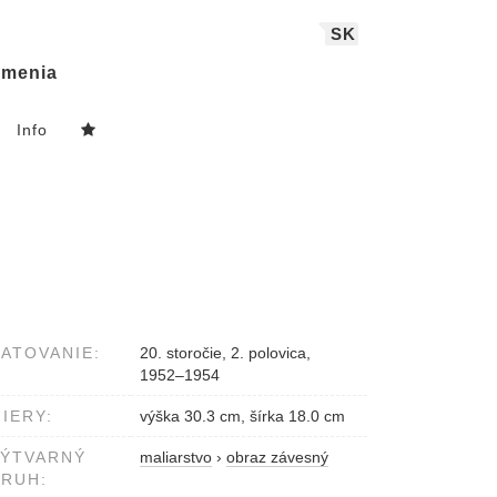
SK
menia
Info
ATOVANIE:
20. storočie, 2. polovica,
1952–1954
IERY:
výška 30.3 cm, šírka 18.0 cm
VÝTVARNÝ
maliarstvo
›
obraz závesný
RUH: