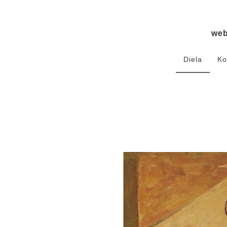
we
Diela
Ko