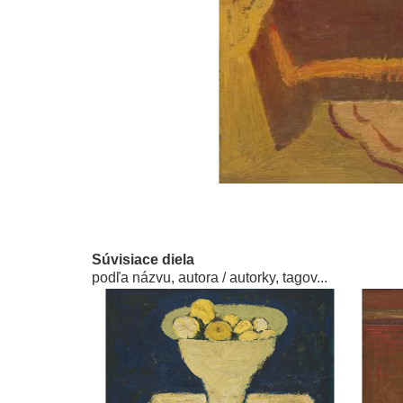
Súvisiace diela
podľa názvu, autora / autorky, tagov...