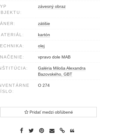
YP
závesný obraz
BJEKTU:
ÁNER:
zátišie
ATERIÁL:
kartón
ECHNIKA:
olej
NAČENIE:
vpravo dole MAB
NŠTITÚCIA:
Galéria Miloša Alexandra
Bazovského, GBT
NVENTÁRNE
O 274
ÍSLO:
Pridať medzi obľúbené