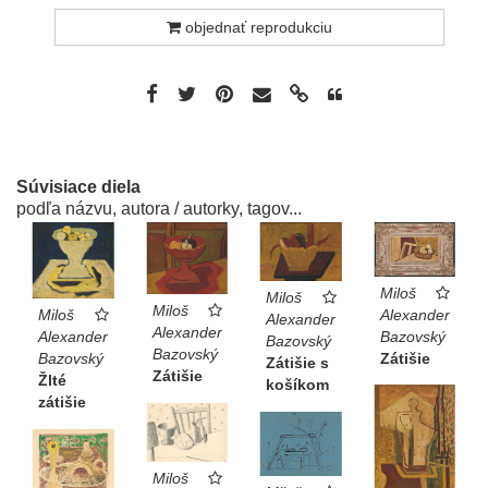
objednať reprodukciu
Súvisiace diela
podľa názvu, autora / autorky, tagov...
Miloš
Miloš
Miloš
Alexander
Miloš
Alexander
Alexander
Bazovský
Alexander
Bazovský
Bazovský
Zátišie
Bazovský
Zátišie s
Zátišie
Žlté
košíkom
zátišie
Miloš