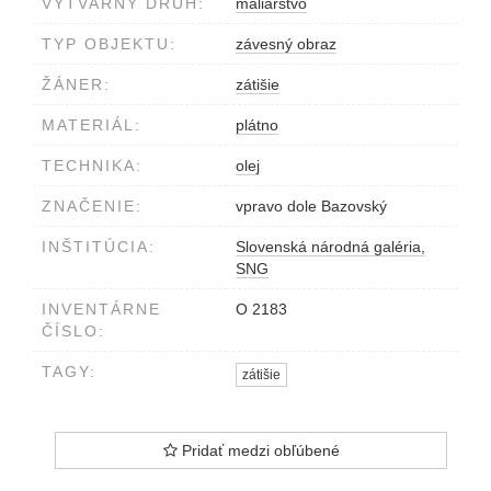
VÝTVARNÝ DRUH:
maliarstvo
TYP OBJEKTU:
závesný obraz
ŽÁNER:
zátišie
MATERIÁL:
plátno
TECHNIKA:
olej
ZNAČENIE:
vpravo dole Bazovský
INŠTITÚCIA:
Slovenská národná galéria,
SNG
INVENTÁRNE
O 2183
ČÍSLO:
TAGY:
zátišie
Pridať medzi obľúbené