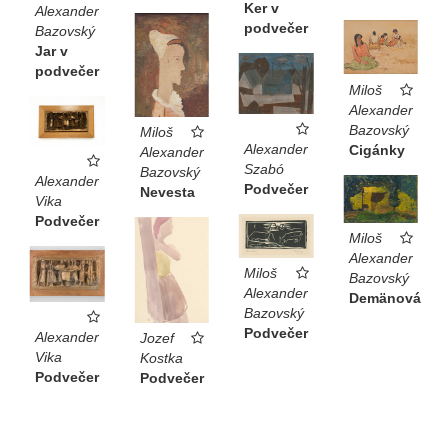
Ker v
Alexander
podvečer
Bazovský
Jar v
podvečer
Miloš
Alexander
Bazovský
Miloš
Alexander
Cigánky
Alexander
Szabó
Bazovský
Alexander
Podvečer
Nevesta
Vika
Podvečer
Miloš
Alexander
Miloš
Bazovský
Alexander
Demänová
Bazovský
Podvečer
Alexander
Jozef
Vika
Kostka
Podvečer
Podvečer