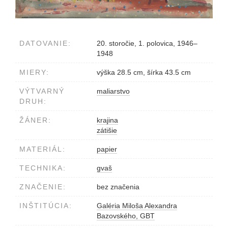
DATOVANIE:
20. storočie, 1. polovica, 1946–
1948
MIERY:
výška 28.5 cm, šírka 43.5 cm
VÝTVARNÝ
maliarstvo
DRUH:
ŽÁNER:
krajina
zátišie
MATERIÁL:
papier
TECHNIKA:
gvaš
ZNAČENIE:
bez značenia
INŠTITÚCIA:
Galéria Miloša Alexandra
Bazovského, GBT