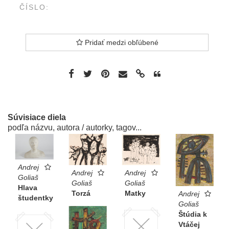
ČÍSLO:
Pridať medzi obľúbené
Súvisiace diela
podľa názvu, autora / autorky, tagov...
Andrej
Andrej
Andrej
Goliaš
Goliaš
Goliaš
Hlava
Torzá
Matky
Andrej
študentky
Goliaš
Štúdia k
Vtáčej