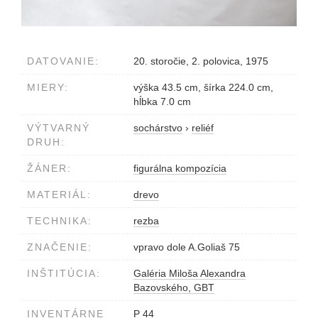
DATOVANIE:
20. storočie, 2. polovica, 1975
MIERY:
výška 43.5 cm, šírka 224.0 cm,
hĺbka 7.0 cm
VÝTVARNÝ
sochárstvo
›
reliéf
DRUH:
ŽÁNER:
figurálna kompozícia
MATERIÁL:
drevo
TECHNIKA:
rezba
ZNAČENIE:
vpravo dole A.Goliaš 75
INŠTITÚCIA:
Galéria Miloša Alexandra
Bazovského, GBT
INVENTÁRNE
P 44