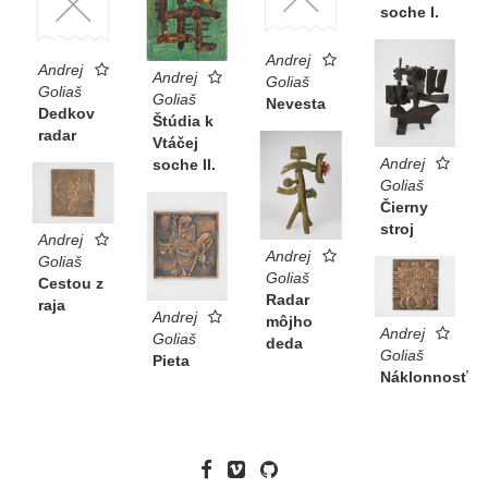
soche I.
Andrej
Andrej
Andrej
Goliaš
Goliaš
Goliaš
Nevesta
Dedkov
Štúdia k
radar
Vtáčej
Andrej
soche II.
Goliaš
Čierny
stroj
Andrej
Andrej
Goliaš
Goliaš
Cestou z
Radar
raja
Andrej
môjho
Andrej
Goliaš
deda
Goliaš
Pieta
Náklonnosť