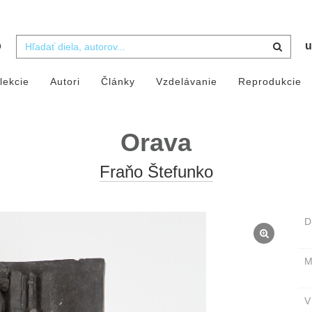
b
u
lekcie
Autori
Články
Vzdelávanie
Reprodukcie
Orava
Fraňo Štefunko
D
M
V