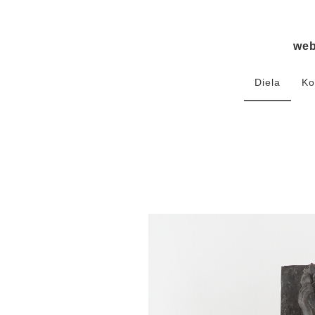
we
Diela
Ko