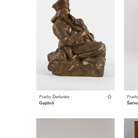
Fraňo Štefunko
Fraňo
Gajdoš
Šarv