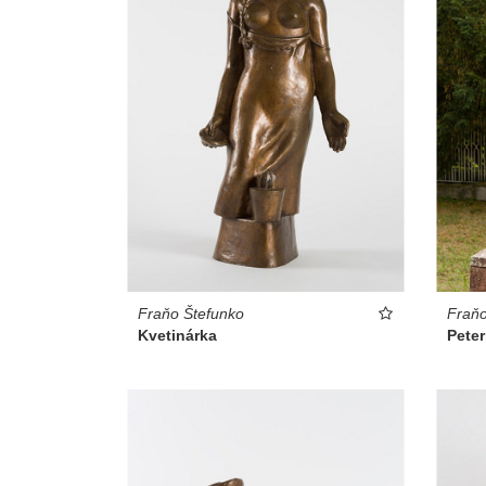
Fraňo Štefunko
Fraňo
Kvetinárka
Pete