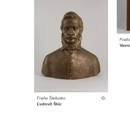
Fraňo
Vavr
Fraňo Štefunko
Ľudovít Štúr