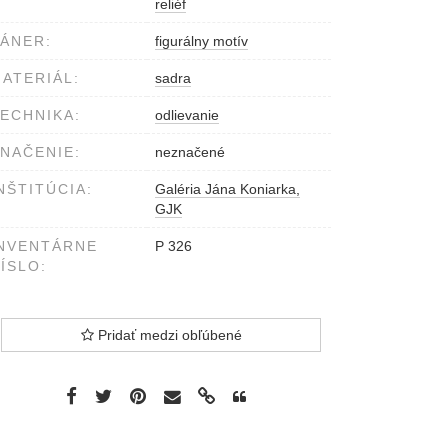
reliéf
ÁNER:
figurálny motív
ATERIÁL:
sadra
ECHNIKA:
odlievanie
NAČENIE:
neznačené
NŠTITÚCIA:
Galéria Jána Koniarka,
GJK
NVENTÁRNE
P 326
ÍSLO:
Pridať medzi obľúbené