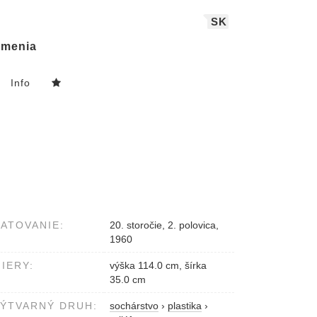
SK
menia
Info
ATOVANIE:
20. storočie, 2. polovica,
1960
IERY:
výška 114.0 cm, šírka
35.0 cm
ÝTVARNÝ DRUH:
sochárstvo
›
plastika
›