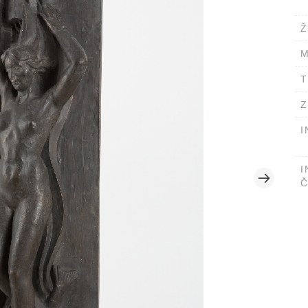
Ž
M
T
Z
I
I
Č