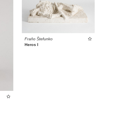
Fraňo Štefunko
Heros I