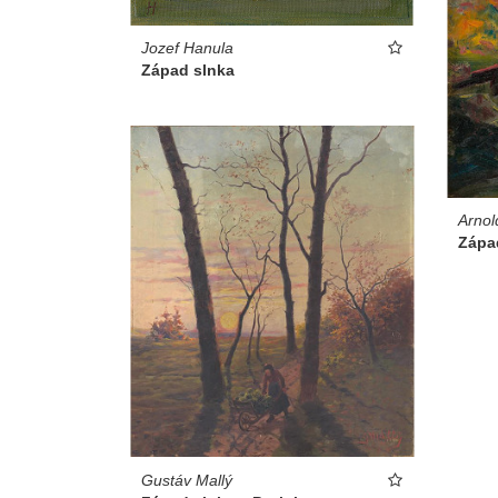
Jozef Hanula
Západ slnka
Arnol
Zápa
Gustáv Mallý