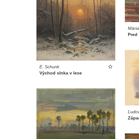
Mári
Pred
E. Schunk
Východ slnka v lese
Ľudov
Západ