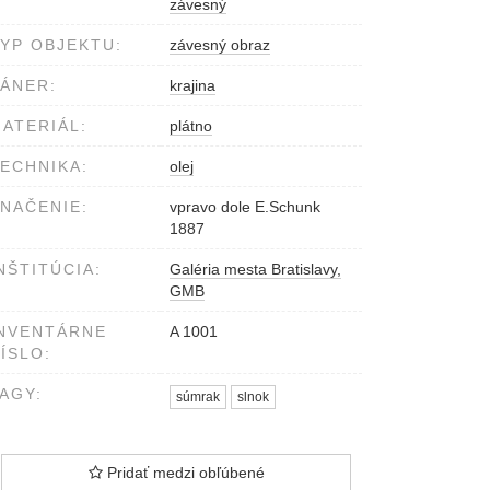
závesný
YP OBJEKTU:
závesný obraz
ÁNER:
krajina
ATERIÁL:
plátno
ECHNIKA:
olej
NAČENIE:
vpravo dole E.Schunk
1887
NŠTITÚCIA:
Galéria mesta Bratislavy,
GMB
NVENTÁRNE
A 1001
ÍSLO:
AGY:
súmrak
slnok
Pridať medzi obľúbené