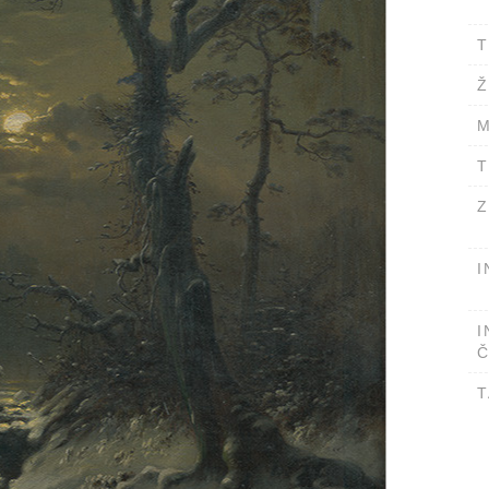
T
Ž
M
T
Z
I
I
Č
T