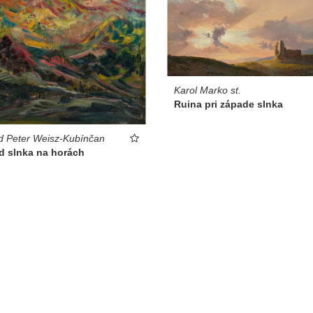
Karol Marko st.
Ruina pri západe slnka
d Peter Weisz-Kubínčan
d slnka na horách