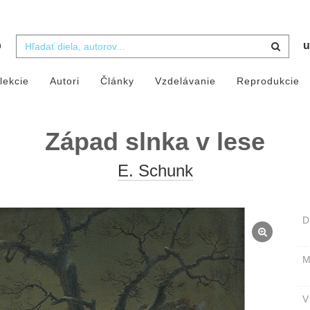
b
u
lekcie
Autori
Články
Vzdelávanie
Reprodukcie
Západ slnka v lese
E. Schunk
D
M
V