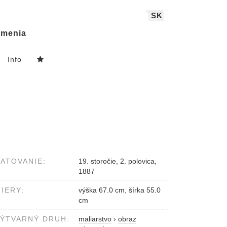
SK
menia
Info
ATOVANIE:
19. storočie, 2. polovica,
1887
IERY:
výška 67.0 cm, šírka 55.0
cm
ÝTVARNÝ DRUH:
maliarstvo
›
obraz