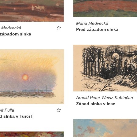
Mária Medvecká
a Medvecká
Pred západom slnka
 západom slnka
Arnold Peter Weisz-Kubínčan
Západ slnka v lese
ít Fulla
 slnka v Turci I.