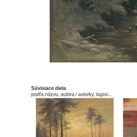
Súvisiace diela
podľa názvu, autora / autorky, tagov...