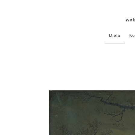
we
Diela
Ko