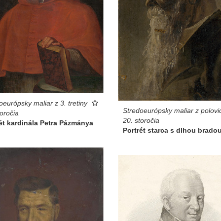
oeurópsky maliar z 3. tretiny
Stredoeurópsky maliar z polovi
toročia
20. storočia
ét kardinála Petra Pázmánya
Portrét starca s dlhou brado