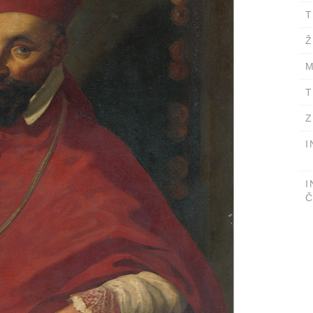
T
Ž
M
T
Z
I
I
Č