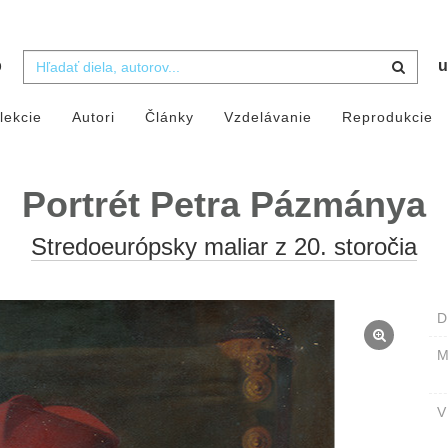
b
u
lekcie
Autori
Články
Vzdelávanie
Reprodukcie
Portrét Petra Pázmánya
Stredoeurópsky maliar z 20. storočia
D
M
V