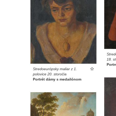
Stred
18. s
Portr
Stredoeurópsky maliar z 1.
polovice 20. storočia
Portrét dámy s medailónom