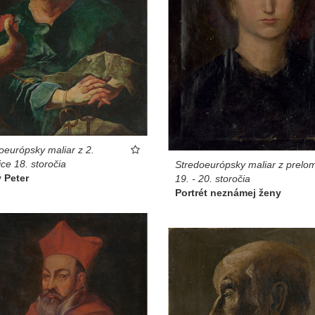
oeurópsky maliar z 2.
ice 18. storočia
Stredoeurópsky maliar z prelo
 Peter
19. - 20. storočia
Portrét neznámej ženy