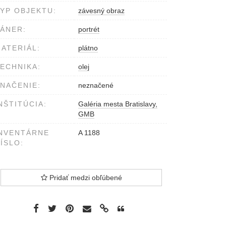
YP OBJEKTU:
závesný obraz
ÁNER:
portrét
ATERIÁL:
plátno
ECHNIKA:
olej
NAČENIE:
neznačené
NŠTITÚCIA:
Galéria mesta Bratislavy,
GMB
NVENTÁRNE
A 1188
ÍSLO:
Pridať medzi obľúbené