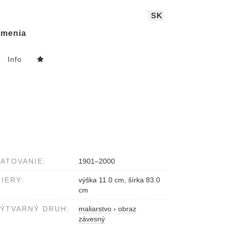
SK
menia
Info
ATOVANIE:
1901–2000
IERY:
výška 11.0 cm, šírka 83.0
cm
ÝTVARNÝ DRUH:
maliarstvo
›
obraz
závesný