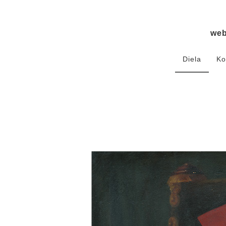
we
Diela
Ko