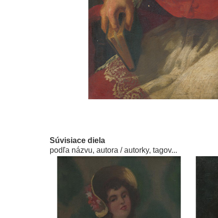
Súvisiace diela
podľa názvu, autora / autorky, tagov...