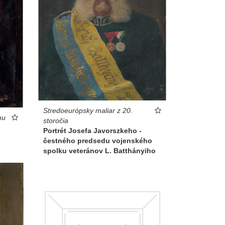
Stredoeurópsky maliar z 20.
mu
storočia
Portrét Josefa Javorszkeho -
čestného predsedu vojenského
spolku veteránov L. Batthányiho