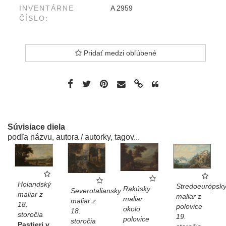
INVENTÁRNE
A 2959
ČÍSLO:
Pridať medzi obľúbené
Súvisiace diela
podľa názvu, autora / autorky, tagov...
Holandský
Stredoeurópsk
Rakúsky
Severotaliansky
maliar z
maliar z
maliar
maliar z
18.
polovice
okolo
18.
storočia
19.
polovice
storočia
Pastieri v