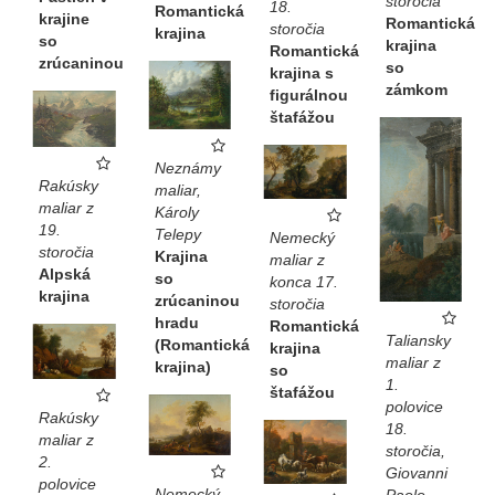
storočia
18.
Romantická
krajine
Romantická
storočia
krajina
so
krajina
Romantická
zrúcaninou
so
krajina s
zámkom
figurálnou
štafážou
Neznámy
Rakúsky
maliar,
maliar z
Károly
19.
Telepy
Nemecký
storočia
Krajina
maliar z
Alpská
so
konca 17.
krajina
zrúcaninou
storočia
hradu
Romantická
Taliansky
(Romantická
krajina
maliar z
krajina)
so
1.
štafážou
polovice
Rakúsky
18.
maliar z
storočia,
2.
Giovanni
polovice
Nemecký
Paolo