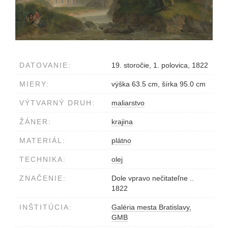
DATOVANIE:
19. storočie, 1. polovica, 1822
MIERY:
výška 63.5 cm, šírka 95.0 cm
VÝTVARNÝ DRUH:
maliarstvo
ŽÁNER:
krajina
MATERIÁL:
plátno
TECHNIKA:
olej
ZNAČENIE:
Dole vpravo nečitateľne ..
1822
INŠTITÚCIA:
Galéria mesta Bratislavy,
GMB