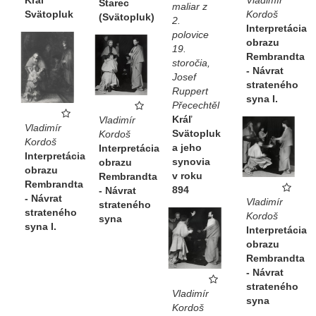
Starec
maliar z
Kordoš
Svätopluk
(Svätopluk)
2.
Interpretácia
polovice
obrazu
19.
Rembrandta
storočia,
- Návrat
Josef
strateného
Ruppert
syna I.
Přecechtěl
Kráľ
Vladimír
Vladimír
Svätopluk
Kordoš
Kordoš
a jeho
Interpretácia
Interpretácia
synovia
obrazu
obrazu
v roku
Rembrandta
Rembrandta
894
- Návrat
- Návrat
Vladimír
strateného
strateného
Kordoš
syna
syna I.
Interpretácia
obrazu
Rembrandta
- Návrat
strateného
Vladimír
syna
Kordoš