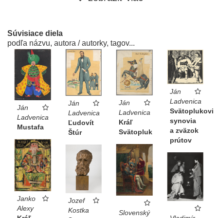
však bola v grafike vystupňovaná až k akémusi
„novogermánskemu“ siláctvu (album
Boj o slobodu,
1938
).
Súvisiace diela
podľa názvu, autora / autorky, tagov...
Katarína Bajcurová ●
Sen x skutočnosť Umenie &
Propaganda 1939—1945 (Slovenská národná galéria,
2016)
Ján
Ladvenica
Ján
Ján
Ján
Svätoplukovi
Ladvenica
Ladvenica
Ladvenica
synovia
Kráľ
Ľudovít
Mustafa
a zväzok
Svätopluk
Štúr
prútov
Janko
Jozef
Alexy
Kostka
Slovenský
Vladimír
Kráľ