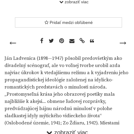
Devín
zobraziť viac
Pridať medzi obľúbené
predchádzajúce dielo
nasledujú
←
→
Ján Ladvenica (1898—1947) pôsobil predovšetkým ako
divadelný scénograf, ale vo voľnej tvorbe urobil azda
najviac úkrokov k vtedajšiemu režimu a k vyjadreniu jeho
propagandistickej ideológie založenej na idylicko-
romantických predstavách o minulosti národa.
„Prostomyseľná krása jeho obrazovej poetiky mala
najbližšie k akejsi... obmene ľudovej rozprávky,
predvádzajúcej bájnu národnú minulosť v polohe
sladkastej idyly mýtického vidieckeho života“
(
Oslobodené územie, 1941
;
Zo Ždiaru, 1942
). Miestami
naivizujúco-schematická poetika jeho malieb a akvarelov
zobraziť viac