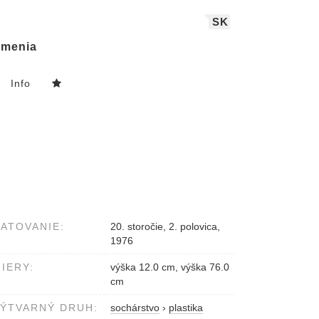
SK
menia
Info
ATOVANIE:
20. storočie, 2. polovica,
1976
IERY:
výška 12.0 cm, výška 76.0
cm
ÝTVARNÝ DRUH:
sochárstvo
›
plastika