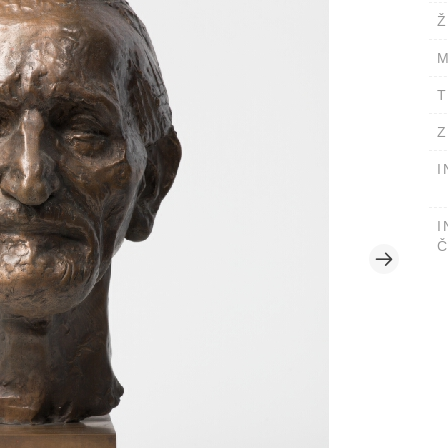
Ž
M
T
Z
I
I
Č