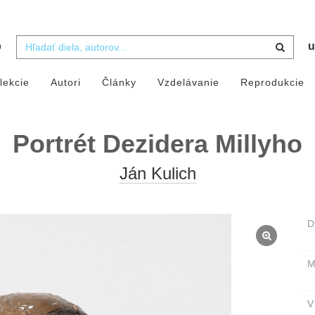
b
u
lekcie
Autori
Články
Vzdelávanie
Reprodukcie
Portrét Dezidera Millyho
Ján Kulich
D
M
V