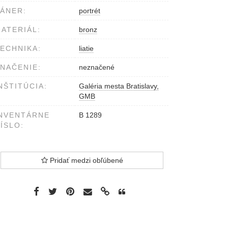
ÁNER:
portrét
ATERIÁL:
bronz
ECHNIKA:
liatie
NAČENIE:
neznačené
NŠTITÚCIA:
Galéria mesta Bratislavy,
GMB
NVENTÁRNE
B 1289
ÍSLO:
Pridať medzi obľúbené