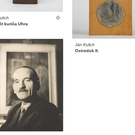
ulich
ét kuriča Uhra
Ján Kulich
Ostredok II.