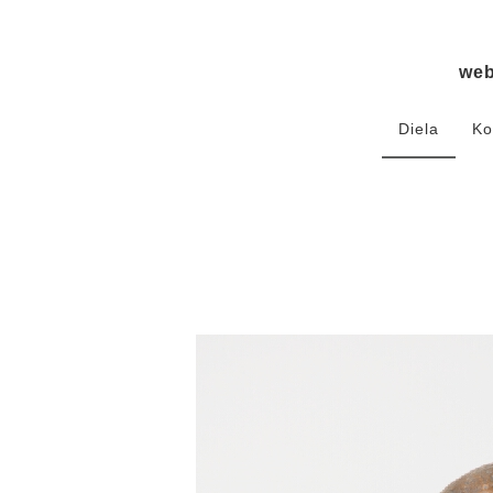
we
Diela
Ko