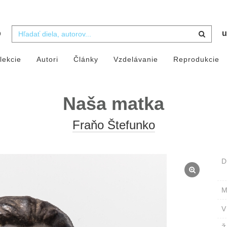
b
u
lekcie
Autori
Články
Vzdelávanie
Reprodukcie
Naša matka
Fraňo Štefunko
D
M
V