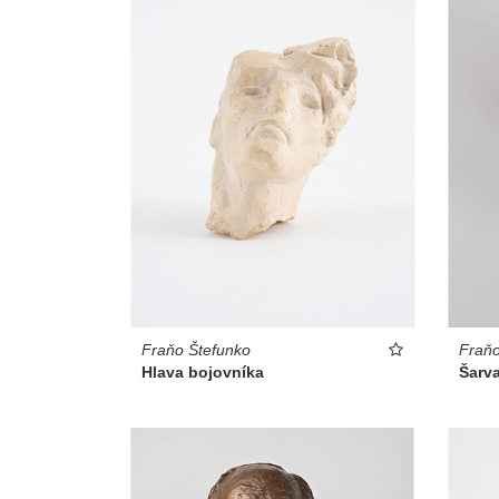
Fraňo Štefunko
Fraňo
Hlava bojovníka
Šarv