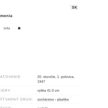
SK
menia
Info
ATOVANIE:
20. storočie, 1. polovica,
1947
IERY:
výška 41.0 cm
ÝTVARNÝ DRUH:
sochárstvo
›
plastika