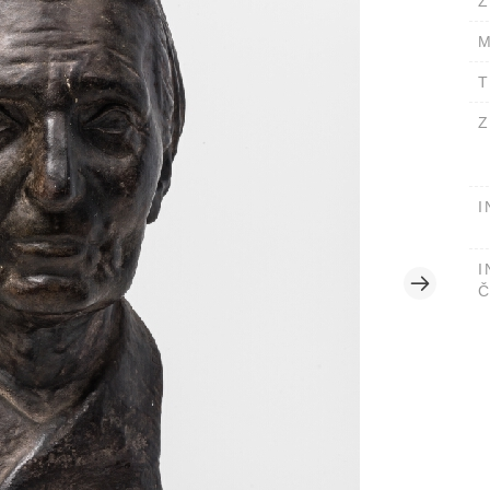
Ž
M
T
Z
I
I
Č