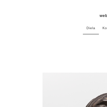
we
Diela
Ko