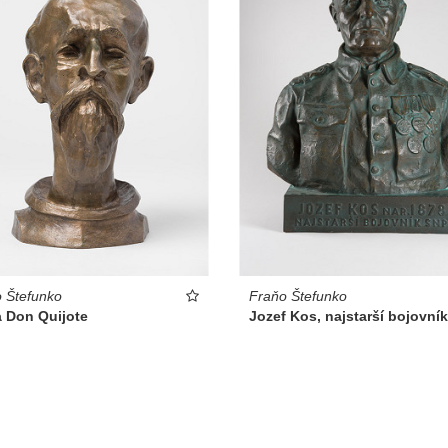
Fraňo Štefunko
 Štefunko
Jozef Kos, najstarší bojovní
a Don Quijote