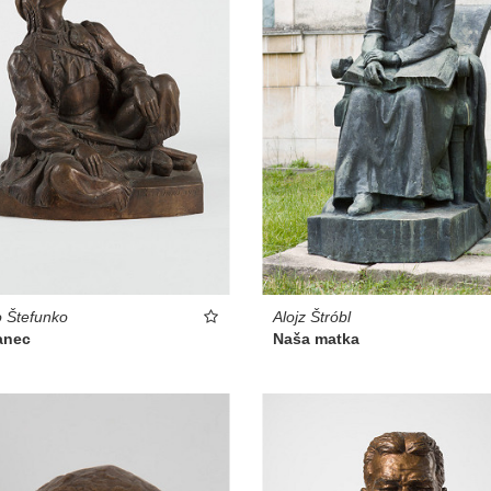
 Štefunko
Alojz Štróbl
anec
Naša matka