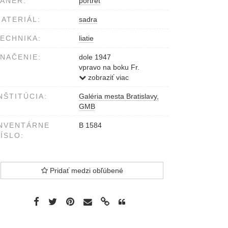
ÁNER:
portrét
ATERIÁL:
sadra
ECHNIKA:
liatie
NAČENIE:
dole 1947
vpravo na boku Fr.
Štefunko
zobraziť viac
NŠTITÚCIA:
Galéria mesta Bratislavy,
GMB
NVENTÁRNE
B 1584
ÍSLO:
Pridať medzi obľúbené