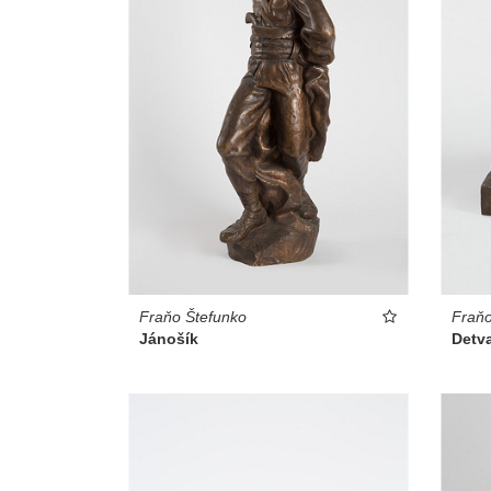
Fraňo Štefunko
Fraňo
Jánošík
Detv