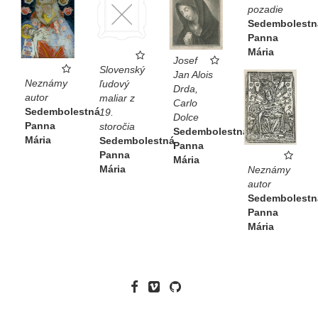
pozadie
Sedembolestn
Panna
Mária
Josef
Slovenský
Jan Alois
Neznámy
ľudový
Drda,
autor
maliar z
Carlo
Sedembolestná
19.
Dolce
Panna
storočia
Sedembolestná
Mária
Sedembolestná
Panna
Panna
Mária
Mária
Neznámy
autor
Sedembolestn
Panna
Mária