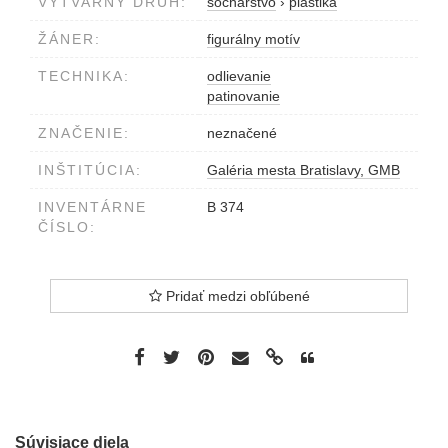
VÝTVARNÝ DRUH:
sochárstvo
›
plastika
ŽÁNER:
figurálny motív
TECHNIKA:
odlievanie
patinovanie
ZNAČENIE:
neznačené
INŠTITÚCIA:
Galéria mesta Bratislavy, GMB
INVENTÁRNE
B 374
ČÍSLO:
Pridať medzi obľúbené
Súvisiace diela