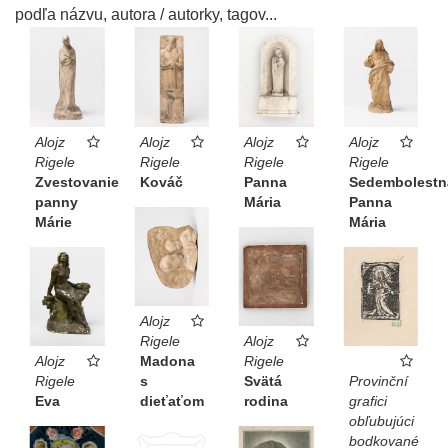
podľa názvu, autora / autorky, tagov...
Alojz
Alojz
Alojz
Alojz
Rigele
Rigele
Rigele
Rigele
Zvestovanie
Kováč
Panna
Sedembolestn
panny
Mária
Panna
Márie
Mária
Alojz
Rigele
Alojz
Alojz
Madona
Rigele
Provinční
Rigele
s
Svätá
grafici
Eva
dieťaťom
rodina
obľubujúci
bodkované