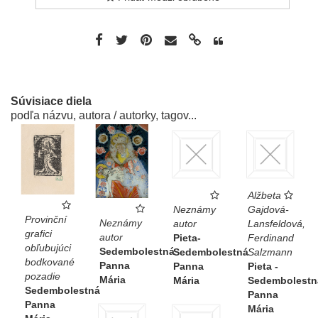
Súvisiace diela
podľa názvu, autora / autorky, tagov...
Alžbeta
Neznámy
Gajdová-
Provinční
Neznámy
autor
Lansfeldová,
grafici
autor
Pieta-
Ferdinand
obľubujúci
Sedembolestná
Sedembolestná
Salzmann
bodkované
Panna
Panna
Pieta -
pozadie
Mária
Mária
Sedembolestn
Sedembolestná
Panna
Panna
Mária