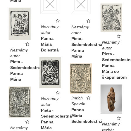
Mária
Neznámy
Neznámy
autor
autor
Panna
Pieta-
Neznámy
Mária
Sedembolestná
autor
Neznámy
Bolestná
Panna
Pieta -
autor
Mária
Sedembolestn
Pieta -
Panna
Sedembolestná
Mária so
Panna
škapuliarom
Mária
Imrich
Neznámy
Spevák
autor
Panna
Pieta -
Mária
Sedembolestná
Sedembolestná
Panna
Neznámy
Neznámy
Mária
rezbár