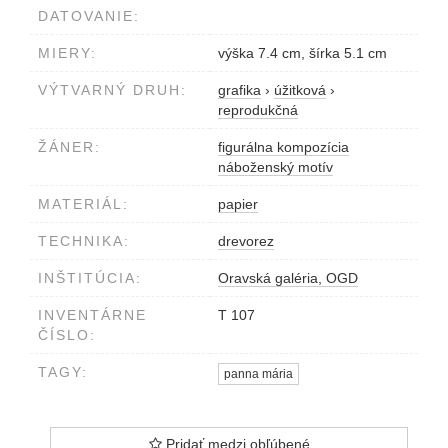
DATOVANIE:
MIERY:
výška 7.4 cm, šírka 5.1 cm
VÝTVARNÝ DRUH:
grafika
›
úžitková
›
reprodukčná
ŽÁNER:
figurálna kompozícia
náboženský motív
MATERIÁL:
papier
TECHNIKA:
drevorez
INŠTITÚCIA:
Oravská galéria, OGD
INVENTÁRNE
T 107
ČÍSLO:
TAGY:
panna mária
Pridať medzi obľúbené