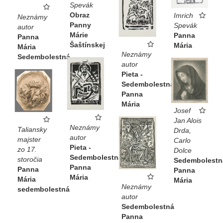
Spevák
Obraz
Imrich
Neznámy
Panny
Spevák
autor
Márie
Panna
Panna
Šaštínskej
Mária
Mária
Neznámy
Sedembolestná
autor
Pieta -
Sedembolestná
Panna
Mária
Josef
Jan Alois
Neznámy
Taliansky
Drda,
autor
majster
Carlo
Pieta -
zo 17.
Dolce
Sedembolestná
storočia
Sedembolestn
Panna
Panna
Panna
Mária
Mária
Mária
Neznámy
sedembolestná
autor
Sedembolestná
Panna