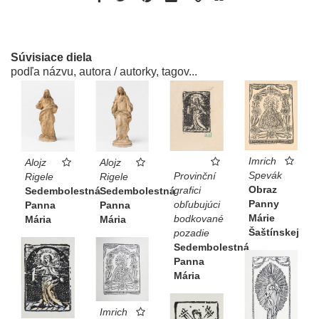
Súvisiace diela
podľa názvu, autora / autorky, tagov...
Imrich
Alojz
Alojz
Spevák
Provinční
Rigele
Rigele
Obraz
grafici
Sedembolestná
Sedembolestná
Panny
obľubujúci
Panna
Panna
Márie
bodkované
Mária
Mária
Šaštínskej
pozadie
Sedembolestná
Panna
Mária
Imrich