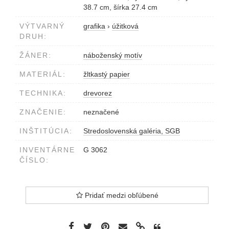
38.7 cm, šírka 27.4 cm
VÝTVARNÝ
grafika
›
úžitková
DRUH:
ŽÁNER:
náboženský motív
MATERIÁL:
žltkastý papier
TECHNIKA:
drevorez
ZNAČENIE:
neznačené
INŠTITÚCIA:
Stredoslovenská galéria, SGB
INVENTÁRNE
G 3062
ČÍSLO:
Pridať medzi obľúbené