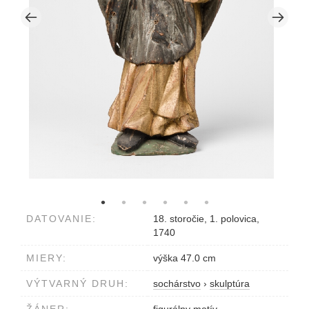
DATOVANIE:
18. storočie, 1. polovica,
1740
MIERY:
výška 47.0 cm
VÝTVARNÝ DRUH:
sochárstvo
›
skulptúra