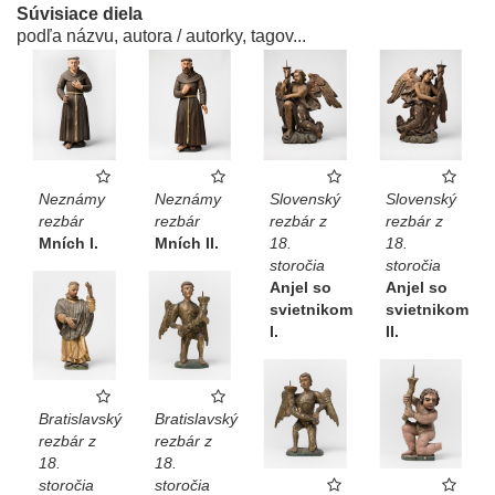
Súvisiace diela
podľa názvu, autora / autorky, tagov...
Neznámy
Neznámy
Slovenský
Slovenský
rezbár
rezbár
rezbár z
rezbár z
Mních I.
Mních II.
18.
18.
storočia
storočia
Anjel so
Anjel so
svietnikom
svietnikom
I.
II.
Bratislavský
Bratislavský
rezbár z
rezbár z
18.
18.
storočia
storočia