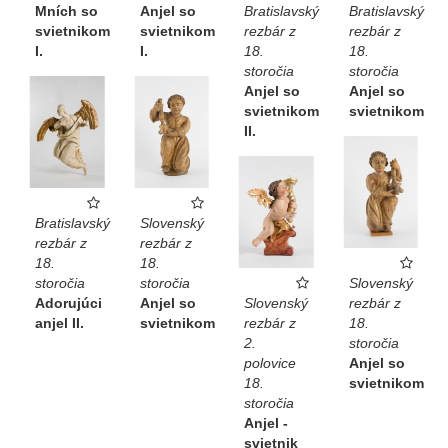
Mních so
Anjel so
Bratislavský
Bratislavský
svietnikom
svietnikom
rezbár z
rezbár z
I.
I.
18.
18.
storočia
storočia
Anjel so
Anjel so
svietnikom
svietnikom
II.
Bratislavský
Slovenský
rezbár z
rezbár z
18.
18.
storočia
storočia
Slovenský
Adorujúci
Anjel so
Slovenský
rezbár z
anjel II.
svietnikom
rezbár z
18.
2.
storočia
polovice
Anjel so
18.
svietnikom
storočia
Anjel -
svietnik