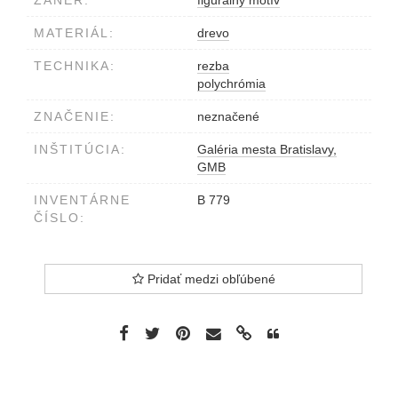
ŽÁNER:
figurálny motív
MATERIÁL:
drevo
TECHNIKA:
rezba
polychrómia
ZNAČENIE:
neznačené
INŠTITÚCIA:
Galéria mesta Bratislavy,
GMB
INVENTÁRNE
B 779
ČÍSLO:
Pridať medzi obľúbené