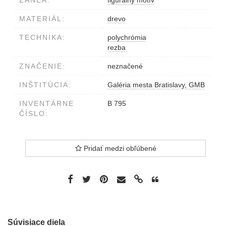
ŽÁNER:
figurálny motív
MATERIÁL:
drevo
TECHNIKA:
polychrómia
rezba
ZNAČENIE:
neznačené
INŠTITÚCIA:
Galéria mesta Bratislavy, GMB
INVENTÁRNE
B 795
ČÍSLO:
Pridať medzi obľúbené
Súvisiace diela