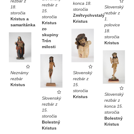
rezbár z
konca 18.
rezbár z
18.
Slovenský
storočia
15.
storočia
rezbár z
Zmŕtvychvstalý
storočia
Kristus a
1.
Kristus
Kristus
samaritánka
polovice
zo
18.
skupiny
storočia
Trón
Kristus
milosti
Neznámy
Slovenský
rezbár
rezbár z
Kristus
15.
storočia
Slovenský
Kristus
Slovenský
rezbár z
rezbár z
konca 15.
15.
storočia
storočia
Bolestný
Bolestný
Kristus
Kristus