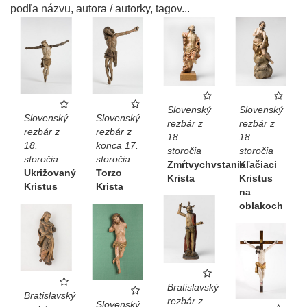
podľa názvu, autora / autorky, tagov...
Slovenský
Slovenský
Slovenský
Slovenský
rezbár z
rezbár z
rezbár z
rezbár z
18.
18.
18.
konca 17.
storočia
storočia
storočia
storočia
Zmŕtvychvstanie
Kľačiaci
Ukrižovaný
Torzo
Krista
Kristus
Kristus
Krista
na
oblakoch
Bratislavský
Bratislavský
rezbár z
Slovenský