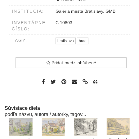
K.FRECH
INŠTITÚCIA:
Galéria mesta Bratislavy, GMB
INVENTÁRNE
C 10803
ČÍSLO:
TAGY:
bratislava
hrad
Pridať medzi obľúbené
Súvisiace diela
podľa názvu, autora / autorky, tagov...