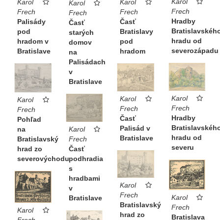
Karol
Karol
Karol
Karol
Frech
Frech
Frech
Frech
Hradby
Časť
Palisády
Časť
Bratislavskéh
Bratislavy
pod
starých
hradu od
pod
hradom v
domov
severozápadu
hradom
Bratislave
na
Palisádach
v
Bratislave
Karol
Karol
Karol
Frech
Frech
Frech
Hradby
Časť
Pohľad
Bratislavskéh
Palisád v
Karol
na
hradu od
Bratislave
Frech
Bratislavský
severu
Časť
hrad zo
podhradia
severovýchodu
s
hradbami
Karol
v
Frech
Karol
Bratislave
Bratislavský
Frech
Karol
hrad zo
Bratislava
Frech