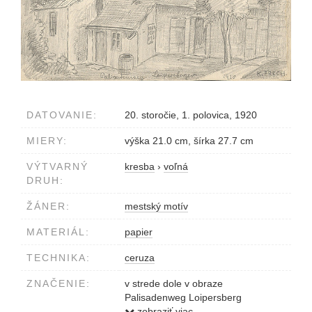
DATOVANIE:
20. storočie, 1. polovica, 1920
MIERY:
výška 21.0 cm, šírka 27.7 cm
VÝTVARNÝ
kresba
›
voľná
DRUH:
ŽÁNER:
mestský motív
MATERIÁL:
papier
TECHNIKA:
ceruza
ZNAČENIE:
v strede dole v obraze
Palisadenweg Loipersberg
vpravo dole v obraze 1920
zobraziť viac