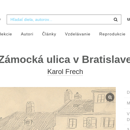
b
u
lekcie
Autori
Články
Vzdelávanie
Reprodukcie
Zámocká ulica v Bratislav
Karol Frech
D
M
D