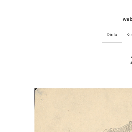
we
Diela
Ko