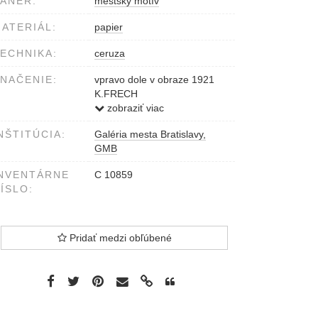
ÁNER:
mestský motív
ATERIÁL:
papier
ECHNIKA:
ceruza
NAČENIE:
vpravo dole v obraze 1921
K.FRECH
v strede dole v obraze
zobraziť viac
Schlosse Strasse
NŠTITÚCIA:
Galéria mesta Bratislavy,
GMB
NVENTÁRNE
C 10859
ÍSLO:
Pridať medzi obľúbené