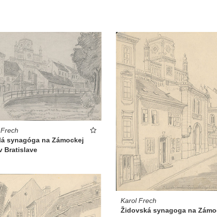
 Frech
lá synagóga na Zámockej
 v Bratislave
Karol Frech
Židovská synagoga na Zámo