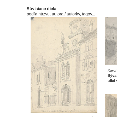
Súvisiace diela
podľa názvu, autora / autorky, tagov...
Karol
Býva
ulici