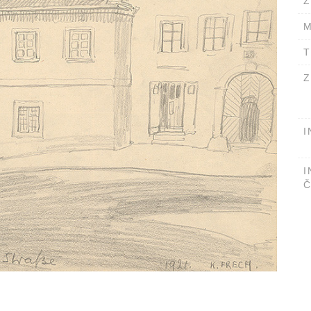
Ž
M
T
Z
I
I
Č