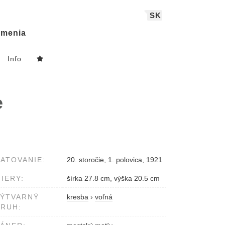
SK
menia
Info
e
ATOVANIE:
20. storočie, 1. polovica, 1921
IERY:
šírka 27.8 cm, výška 20.5 cm
VÝTVARNÝ
kresba
›
voľná
RUH: