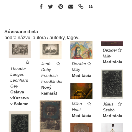
Súvisiace diela
podľa názvu, autora / autorky, tagov...
Dezider
Milly
Meditácia
Dezider
Jenö
Theodor
Milly
Doby,
Langer,
Meditácia
Friedrich
Leonhard
Friedländer
Gey
Nový
Oslava
kamarát
víťazstva
v Salame
Milan
Július
Hnat
Szabó
Meditácia
Meditácia