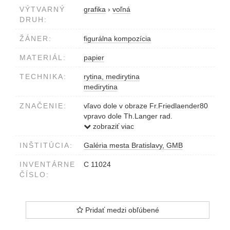
VÝTVARNÝ
grafika
›
voľná
DRUH:
ŽÁNER:
figurálna kompozícia
MATERIÁL:
papier
TECHNIKA:
rytina, medirytina
medirytina
ZNAČENIE:
vľavo dole v obraze Fr.Friedlaender80
vpravo dole Th.Langer rad.
pod obrazom O.Felsing
zobraziť viac
gerd.MEDITATION
INŠTITÚCIA:
Galéria mesta Bratislavy, GMB
vľavo dole F.Friedlaender gem.
INVENTÁRNE
C 11024
ČÍSLO:
Pridať medzi obľúbené