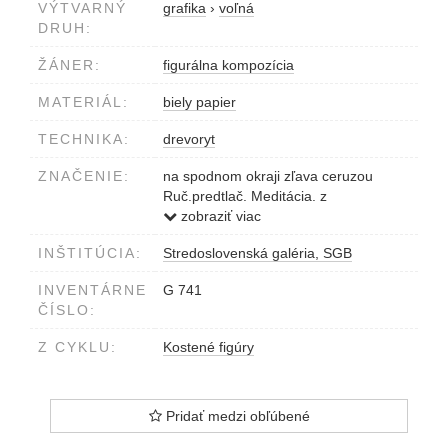
VÝTVARNÝ
grafika
›
voľná
DRUH:
ŽÁNER:
figurálna kompozícia
MATERIÁL:
biely papier
TECHNIKA:
drevoryt
ZNAČENIE:
na spodnom okraji zľava ceruzou
Ruč.predtlač. Meditácia. z
cyklu:'Kostené figúry'.Szabó 1970.
zobraziť viac
INŠTITÚCIA:
Stredoslovenská galéria, SGB
INVENTÁRNE
G 741
ČÍSLO:
Z CYKLU:
Kostené figúry
Pridať medzi obľúbené