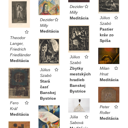
Dezider
Milly
Július
Meditácia
Dezider
Szabó
Milly
Pastier
Meditácia
kráv zo
Theodor
Spiša
Langer,
Friedrich
Friedländer
Július
Meditácia
Szabó
Milan
Zbytky
Július
Hnat
mestských
Szabó
Meditácia
hradieb
Stará
Banskej
časť
Bystrice
Banskej
Bystrice
Fero
Peter
Kráľ
Roller
Meditácia
Júlia
Meditácia
Sabová