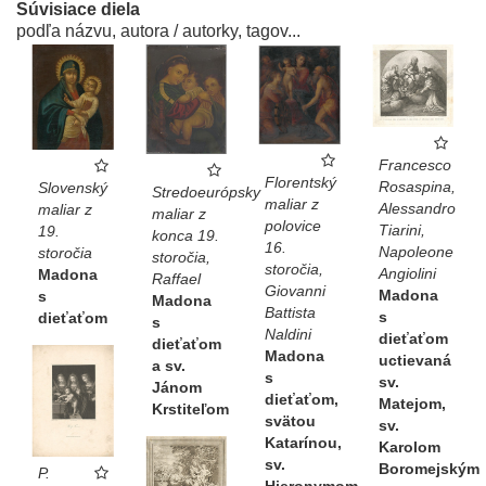
Súvisiace diela
podľa názvu, autora / autorky, tagov...
Francesco
Florentský
Rosaspina,
Slovenský
Stredoeurópsky
maliar z
Alessandro
maliar z
maliar z
polovice
Tiarini,
19.
konca 19.
16.
Napoleone
storočia
storočia,
storočia,
Angiolini
Madona
Raffael
Giovanni
Madona
s
Madona
Battista
s
dieťaťom
s
Naldini
dieťaťom
dieťaťom
Madona
uctievaná
a sv.
s
sv.
Jánom
dieťaťom,
Matejom,
Krstiteľom
svätou
sv.
Katarínou,
Karolom
sv.
Boromejským
P.
Hieronymom,