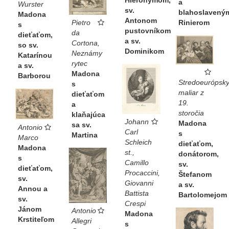
a
Wurster
sv.
blahoslavený
Madona
Antonom
Rinierom
Pietro
s
pustovníkom
da
dieťaťom,
a sv.
Cortona,
so sv.
Dominikom
Neznámy
Katarínou
rytec
a sv.
Madona
Barborou
Stredoeurópsk
s
maliar z
dieťaťom
19.
a
storočia
klaňajúca
Johann
Madona
sa sv.
Antonio
Carl
s
Martina
Marco
Schleich
dieťaťom,
Madona
st.,
donátorom,
s
Camillo
sv.
dieťaťom,
Procaccini,
Štefanom
sv.
Giovanni
a sv.
Annou a
Battista
Bartolomejom
sv.
Crespi
Jánom
Antonio
Madona
Krstiteľom
Allegri
s