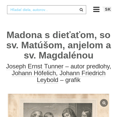
SK
Madona s dieťaťom, so
sv. Matúšom, anjelom a
sv. Magdalénou
Joseph Ernst Tunner
– autor predlohy,
Johann Höfelich
,
Johann Friedrich
Leybold
– grafik