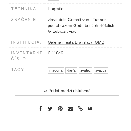
TECHNIKA:
litografia
ZNAČENIE:
vľavo dole Gemalt von I.Tunner
pod obrazom Gedr. bei Joh.Höfelich
Die Mutter...Kinde
zobraziť viac
vpravo dole Lith.von Faust Herr unt.
INŠTITÚCIA:
Galéria mesta Bratislavy, GMB
Mitw.des Fr.Leybold
INVENTÁRNE
C 11046
ČÍSLO:
TAGY:
madona
dieťa
svätec
svätica
Pridať medzi obľúbené