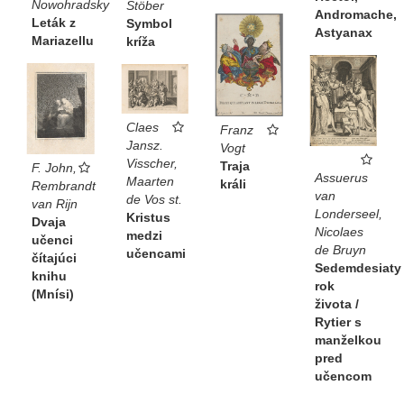
Nowohradsky
Stöber
Andromache,
Leták z
Symbol
Astyanax
Mariazellu
kríža
Claes
Franz
Jansz.
Vogt
Visscher,
Traja
F. John,
Assuerus
Maarten
králi
Rembrandt
van
de Vos st.
van Rijn
Londerseel,
Kristus
Dvaja
Nicolaes
medzi
učenci
de Bruyn
učencami
čítajúci
Sedemdesiaty
knihu
rok
(Mnísi)
života /
Rytier s
manželkou
pred
učencom