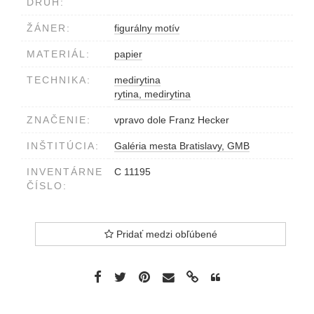
DRUH:
ŽÁNER:
figurálny motív
MATERIÁL:
papier
TECHNIKA:
medirytina
rytina, medirytina
ZNAČENIE:
vpravo dole Franz Hecker
INŠTITÚCIA:
Galéria mesta Bratislavy, GMB
INVENTÁRNE
C 11195
ČÍSLO:
Pridať medzi obľúbené