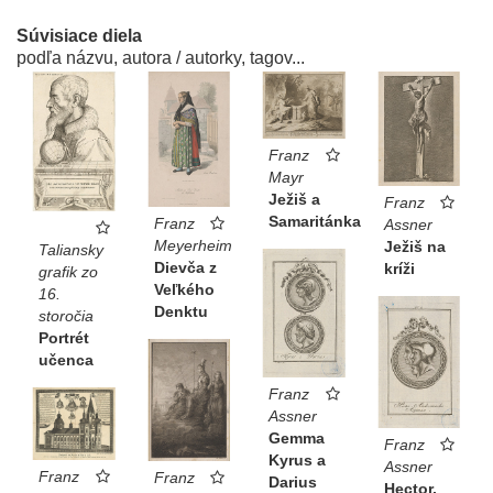
Súvisiace diela
podľa názvu, autora / autorky, tagov...
Franz
Mayr
Ježiš a
Franz
Samaritánka
Franz
Assner
Meyerheim
Ježiš na
Taliansky
Dievča z
kríži
grafik zo
Veľkého
16.
Denktu
storočia
Portrét
učenca
Franz
Assner
Gemma
Franz
Kyrus a
Assner
Franz
Franz
Darius
Hector,