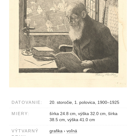
DATOVANIE:
20. storočie, 1. polovica, 1900–1925
MIERY:
šírka 24.8 cm, výška 32.0 cm, šírka
38.5 cm, výška 41.0 cm
VÝTVARNÝ
grafika
›
voľná