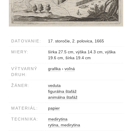
DATOVANIE:
17. storočie, 2. polovica, 1665
MIERY:
šírka 27.5 cm, výška 14.3 cm, výška
19.6 cm, šírka 19.4 cm
VÝTVARNÝ
grafika
›
voľná
DRUH:
ŽÁNER:
veduta
figurálna štafáž
animálna štafáž
MATERIÁL:
papier
TECHNIKA:
medirytina
rytina, medirytina