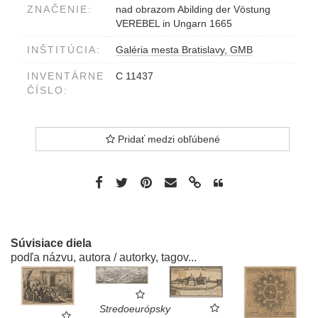
ZNAČENIE:
nad obrazom Abilding der Vöstung
VEREBEL in Ungarn 1665
INŠTITÚCIA:
Galéria mesta Bratislavy, GMB
INVENTÁRNE
C 11437
ČÍSLO:
Pridať medzi obľúbené
Súvisiace diela
podľa názvu, autora / autorky, tagov...
Stredoeurópsky