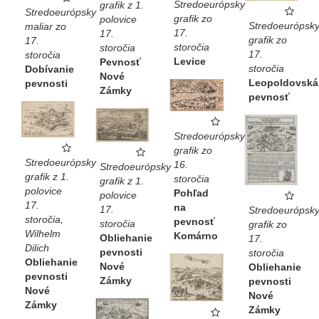
Stredoeurópsky
grafik z 1.
Stredoeurópsky
grafik zo
polovice
Stredoeurópsk
maliar zo
17.
17.
grafik zo
17.
storočia
storočia
17.
storočia
Levice
Pevnosť
storočia
Dobívanie
Nové
Leopoldovská
pevnosti
Zámky
pevnosť
Stredoeurópsky
grafik zo
Stredoeurópsky
16.
Stredoeurópsky
grafik z 1.
storočia
grafik z 1.
polovice
Pohľad
polovice
17.
na
17.
Stredoeurópsk
storočia,
pevnosť
storočia
grafik zo
Wilhelm
Komárno
Obliehanie
17.
Dilich
pevnosti
storočia
Obliehanie
Nové
Obliehanie
pevnosti
Zámky
pevnosti
Nové
Nové
Zámky
Zámky