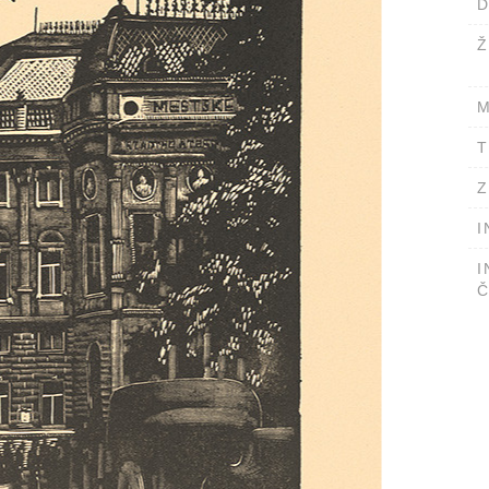
D
Ž
M
T
Z
I
I
Č