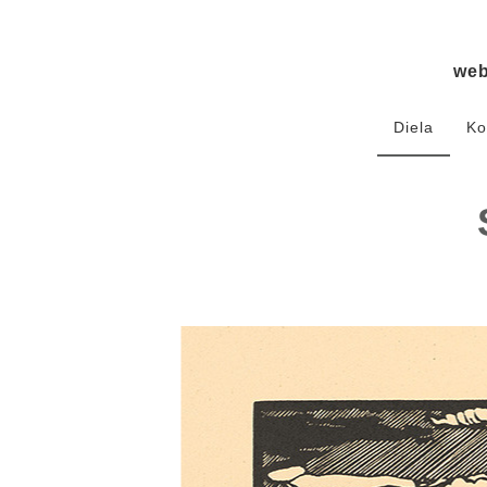
we
Diela
Ko