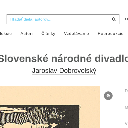
b
u
lekcie
Autori
Články
Vzdelávanie
Reprodukcie
Slovenské národné divadl
Jaroslav Dobrovolský
D
M