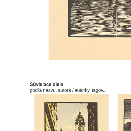
Súvisiace diela
podľa názvu, autora / autorky, tagov...