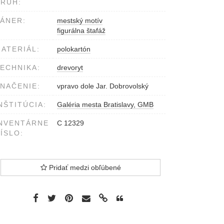
RUH:
ÁNER:
mestský motív
figurálna štafáž
ATERIÁL:
polokartón
ECHNIKA:
drevoryt
NAČENIE:
vpravo dole Jar. Dobrovolský
NŠTITÚCIA:
Galéria mesta Bratislavy, GMB
NVENTÁRNE
C 12329
ÍSLO:
Pridať medzi obľúbené